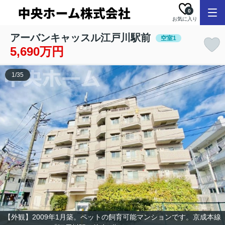
0
お気に入り
アーバンキャッスル江戸川駅前
空室1
5,690万円
1
/
35
【外観】2009年1月築。ペットの飼育可能マンションです。京成本線