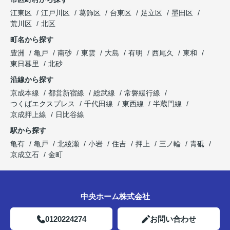
江東区
江戸川区
葛飾区
台東区
足立区
墨田区
荒川区
北区
町名から探す
豊洲
亀戸
南砂
東雲
大島
有明
西尾久
東和
東日暮里
北砂
沿線から探す
京成本線
都営新宿線
総武線
常磐緩行線
つくばエクスプレス
千代田線
東西線
半蔵門線
京成押上線
日比谷線
駅から探す
亀有
亀戸
北綾瀬
小岩
住吉
押上
三ノ輪
青砥
京成立石
金町
中央ホーム株式会社
0120224274
お問い合わせ