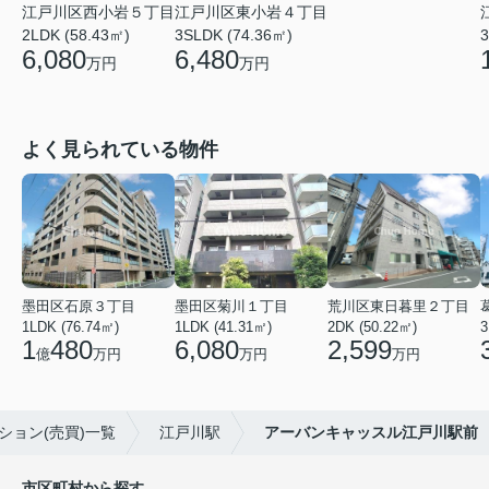
江戸川区西小岩５丁目
江戸川区東小岩４丁目
3
2LDK (58.43㎡)
3SLDK (74.36㎡)
6,080
6,480
万円
万円
よく見られている物件
墨田区石原３丁目
墨田区菊川１丁目
荒川区東日暮里２丁目
1LDK (76.74㎡)
1LDK (41.31㎡)
2DK (50.22㎡)
3
1
480
6,080
2,599
億
万円
万円
万円
ション(売買)一覧
江戸川駅
アーバンキャッスル江戸川駅前
市区町村から探す