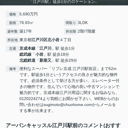
「江戸川駅」徒歩1分のロケーション。
5,690万円
価格
76.83㎡
3LDK
面積
間取り
築17年
2階/7階建
築年数
所在階
東京都
江戸川区
北小岩
４丁目
所在地
京成本線
「
江戸川
」駅 徒歩1分
交通
総武線
「
小岩
」駅 徒歩18分
北総鉄道
「
新柴又
」駅 徒歩29分
便利なスーパー「リブレ京成 江戸川駅前店」まで52m
備考
です。駅徒歩1分というアクセスの良さが魅力的な物件
です。必須条件として挙げる方が多い、エレベーター付
きの物件です。住んでいて心地の良い中古マンションで
魅力的です。京成本線江戸川周辺に関するお悩みなら、
0120224274より気軽にお聞かせ下さい。WEBからのお
問い合わせはsugimoto@chuohome.comからメールを
する事が出来ます。
アーバンキャッスル江戸川駅前のコメント(おすす