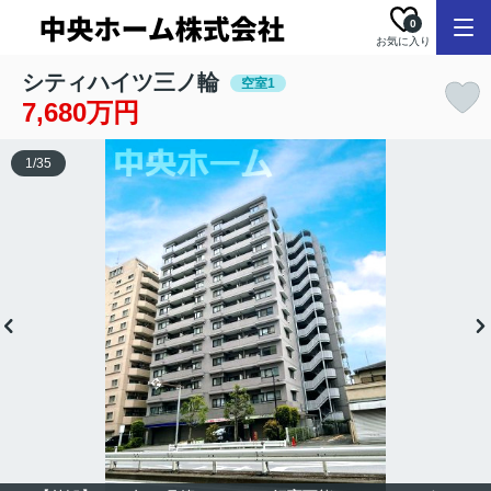
0
お気に入り
シティハイツ三ノ輪
空室1
7,680万円
1
/
35