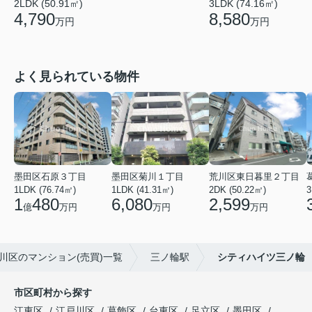
3LDK (74.16㎡)
2LDK (50.91㎡)
8,580
4,790
万円
万円
よく見られている物件
墨田区石原３丁目
墨田区菊川１丁目
荒川区東日暮里２丁目
1LDK (76.74㎡)
1LDK (41.31㎡)
2DK (50.22㎡)
3
1
480
6,080
2,599
億
万円
万円
万円
川区のマンション(売買)一覧
三ノ輪駅
シティハイツ三ノ輪
市区町村から探す
江東区
江戸川区
葛飾区
台東区
足立区
墨田区