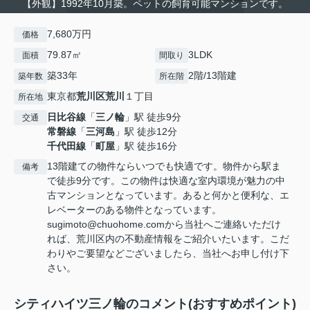
【外観】1992年10月築。ペットの飼育可能マンションです。
7,680万円
価格
79.87㎡
3LDK
面積
間取り
築33年
2階/13階建
築年数
所在階
東京都
荒川区
荒川
１丁目
所在地
日比谷線
「
三ノ輪
」駅 徒歩9分
交通
常磐線
「
三河島
」駅 徒歩12分
千代田線
「
町屋
」駅 徒歩16分
13階建ての物件ならいつでも快適です。物件から駅ま
備考
で徒歩9分です。この物件は快適な室内環境が魅力の中
古マンションとなっています。あると何かと便利な、エ
レベーターのある物件となっています。
sugimoto@chuohome.comから当社へご連絡いただけ
れば、荒川区内の不動産情報をご紹介いたいます。こだ
わりやご要望などございましたら、当社へお申し付け下
さい。
シティハイツ三ノ輪のコメント(おすすめポイント)