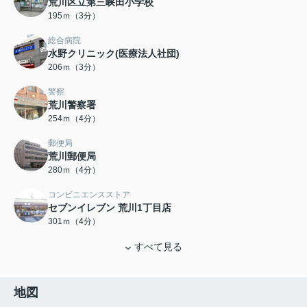
荒川区立第三峡田小学校
195ｍ（3分）
総合病院
水野クリニック(医療法人社団)
206ｍ（3分）
警察
荒川警察署
254ｍ（4分）
郵便局
荒川郵便局
280ｍ（4分）
コンビニエンスストア
セブンイレブン 荒川1丁目店
301ｍ（4分）
すべて見る
地図