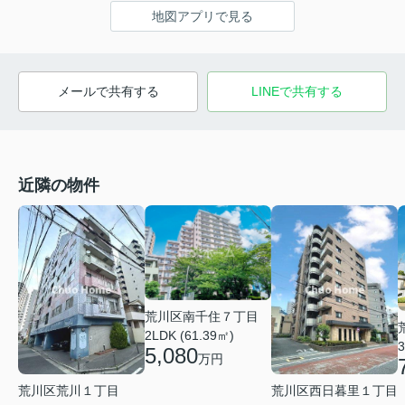
地図アプリで見る
メールで共有する
LINEで共有する
近隣の物件
荒川区南千住７丁目
2LDK (61.39㎡)
3
5,080
万円
荒川区西日暮里１丁目
荒川区荒川１丁目