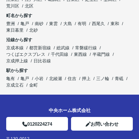
荒川区
北区
町名から探す
豊洲
亀戸
南砂
東雲
大島
有明
西尾久
東和
東日暮里
北砂
沿線から探す
京成本線
都営新宿線
総武線
常磐緩行線
つくばエクスプレス
千代田線
東西線
半蔵門線
京成押上線
日比谷線
駅から探す
亀有
亀戸
小岩
北綾瀬
住吉
押上
三ノ輪
青砥
京成立石
金町
中央ホーム株式会社
0120224274
お問い合わせ
〒130-0012