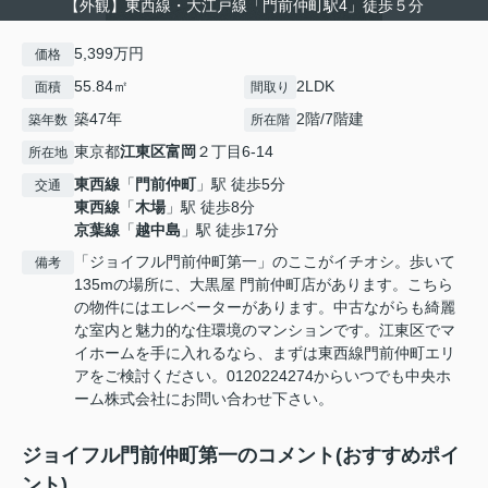
【外観】東西線・大江戸線「門前仲町駅4」徒歩５分
5,399万円
価格
55.84㎡
2LDK
面積
間取り
築47年
2階/7階建
築年数
所在階
東京都
江東区
富岡
２丁目6-14
所在地
東西線
「
門前仲町
」駅 徒歩5分
交通
東西線
「
木場
」駅 徒歩8分
京葉線
「
越中島
」駅 徒歩17分
「ジョイフル門前仲町第一」のここがイチオシ。歩いて
備考
135mの場所に、大黒屋 門前仲町店があります。こちら
の物件にはエレベーターがあります。中古ながらも綺麗
な室内と魅力的な住環境のマンションです。江東区でマ
イホームを手に入れるなら、まずは東西線門前仲町エリ
アをご検討ください。0120224274からいつでも中央ホ
ーム株式会社にお問い合わせ下さい。
ジョイフル門前仲町第一のコメント(おすすめポイ
ント)