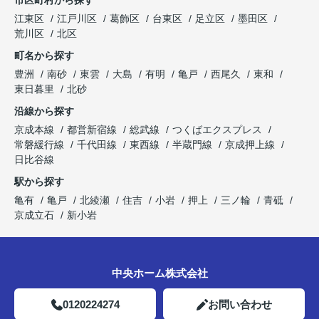
江東区
江戸川区
葛飾区
台東区
足立区
墨田区
荒川区
北区
町名から探す
豊洲
南砂
東雲
大島
有明
亀戸
西尾久
東和
東日暮里
北砂
沿線から探す
京成本線
都営新宿線
総武線
つくばエクスプレス
常磐緩行線
千代田線
東西線
半蔵門線
京成押上線
日比谷線
駅から探す
亀有
亀戸
北綾瀬
住吉
小岩
押上
三ノ輪
青砥
京成立石
新小岩
中央ホーム株式会社
0120224274
お問い合わせ