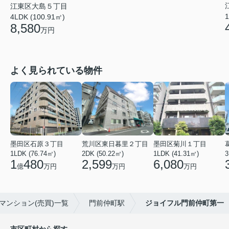
江東区大島５丁目
1
4LDK (100.91㎡)
8,580
万円
よく見られている物件
墨田区石原３丁目
荒川区東日暮里２丁目
墨田区菊川１丁目
1LDK (76.74㎡)
2DK (50.22㎡)
1LDK (41.31㎡)
3
1
480
2,599
6,080
億
万円
万円
万円
マンション(売買)一覧
門前仲町駅
ジョイフル門前仲町第一
市区町村から探す