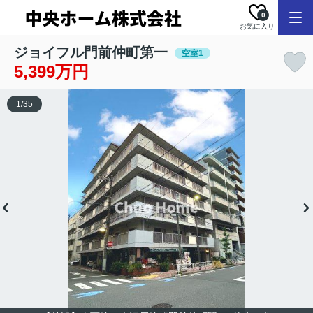
0
お気に入り
ジョイフル門前仲町第一
空室1
5,399万円
1
/
35