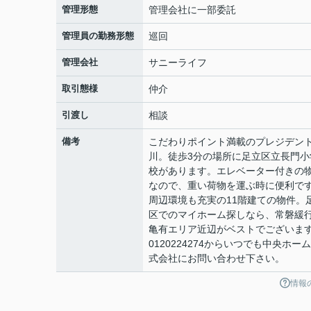
管理形態
管理会社に一部委託
管理員の勤務形態
巡回
管理会社
サニーライフ
取引態様
仲介
引渡し
相談
備考
こだわりポイント満載のプレジデン
川。徒歩3分の場所に足立区立長門小
校があります。エレベーター付きの
なので、重い荷物を運ぶ時に便利で
周辺環境も充実の11階建ての物件。
区でのマイホーム探しなら、常磐緩
亀有エリア近辺がベストでございま
0120224274からいつでも中央ホー
式会社にお問い合わせ下さい。
情報