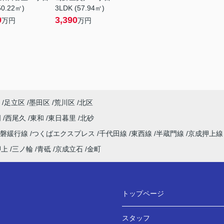
50.22㎡)
3LDK (57.94㎡)
9
3,390
万円
万円
足立区
墨田区
荒川区
北区
明
西尾久
東和
東日暮里
北砂
常磐緩行線
つくばエクスプレス
千代田線
東西線
半蔵門線
京成押上
押上
三ノ輪
青砥
京成立石
金町
トップページ
スタッフ