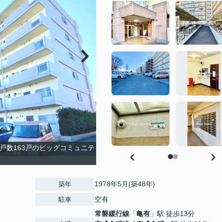
戸数163戸のビッグコミュニテ
1978年5月(築48年)
築年
空有
駐車
常磐緩行線
「
亀有
」駅 徒歩13分