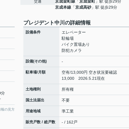
京成金町線
「
京成金町
」駅 徒歩29分
交通
京成本線
「
京成高砂
」駅 徒歩29分
プレジデント中川の詳細情報
設備条件
エレベーター
駐輪場
バイク置場あり
防犯カメラ
設備(その他)
-
駐車場/月額
空有/13,000円 空き状況要確認
13,000 2026.5.21現在
土地権利
所有権
9分
分
国土法届出
不要
情報の見方
用途地域
準工業
販売戸数 / 総戸数
- / 162戸