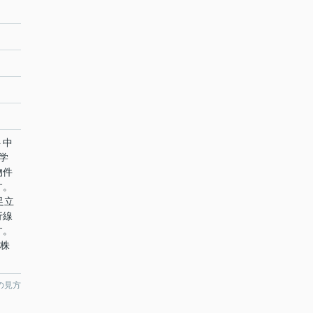
ト中
学
物件
す。
足立
行線
す。
ム株
の見方