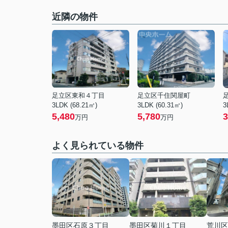
近隣の物件
足立区東和４丁目
足立区千住関屋町
3LDK (68.21㎡)
3LDK (60.31㎡)
3
5,480
5,780
3
万円
万円
よく見られている物件
墨田区石原３丁目
墨田区菊川１丁目
荒川区