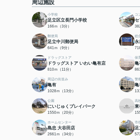
周辺施設
小学校
コ
足立区立長門小学校
セ
166ｍ（3分）
3
郵便局
総
足立中川郵便局
永
641ｍ（9分）
7
ドラッグストア
保
ドラッグストア いわい亀有店
亀
810ｍ（11分）
8
周辺の街並み
警
亀有
亀
1028ｍ（13分）
1
公園
高
にいじゅくプレイパーク
東
1550ｍ（20分）
1
ホームセンター
市
島忠 大谷田店
足
2661ｍ（34分）
5