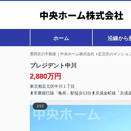
ホーム
沿線から
墨田区の不動産｜中央ホーム株式会社
足立区のマンション
プレジデント中川
2,880万円
東京都
足立区
中川
１丁目
常磐緩行線「亀有」駅徒歩13分
京成金町線「京成金
1
/
13