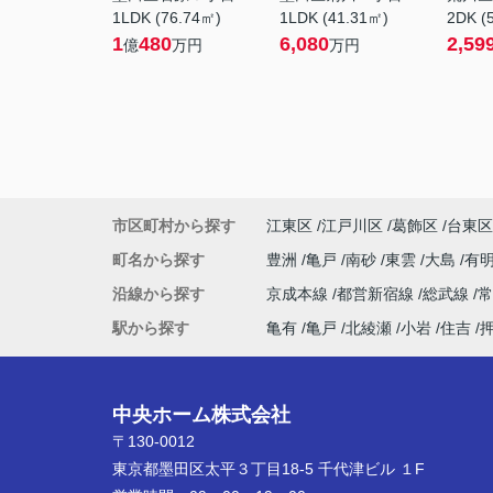
1LDK (76.74㎡)
1LDK (41.31㎡)
2DK (
1
480
6,080
2,59
億
万円
万円
市区町村から探す
江東区
江戸川区
葛飾区
台東区
町名から探す
豊洲
亀戸
南砂
東雲
大島
有
沿線から探す
京成本線
都営新宿線
総武線
駅から探す
亀有
亀戸
北綾瀬
小岩
住吉
中央ホーム株式会社
〒130-0012
東京都墨田区太平３丁目18-5 千代津ビル １F