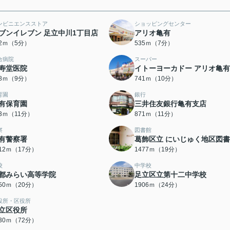
ンビニエンスストア
ショッピングセンター
ブンイレブン 足立中川1丁目店
アリオ亀有
82ｍ（5分）
535ｍ（7分）
合病院
スーパー
寿堂医院
イトーヨーカドー アリオ亀
18ｍ（9分）
741ｍ（10分）
育園
銀行
有保育園
三井住友銀行亀有支店
63ｍ（11分）
871ｍ（11分）
察
図書館
有警察署
葛飾区立 にいじゅく地区図
312ｍ（17分）
1477ｍ（19分）
校
中学校
都みらい高等学院
足立区立第十二中学校
550ｍ（20分）
1906ｍ（24分）
役所・区役所
立区役所
730ｍ（72分）