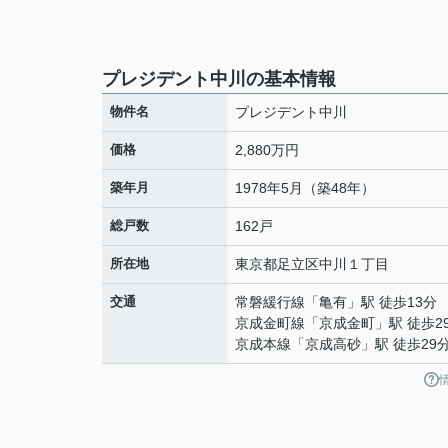
プレジデント中川の基本情報
物件名
プレジデント中川
価格
2,880万円
築年月
1978年5月（築48年）
総戸数
162戸
所在地
東京都
足立区
中川
１丁目
交通
常磐緩行線
「
亀有
」駅 徒歩13分
京成金町線
「
京成金町
」駅 徒歩2
京成本線
「
京成高砂
」駅 徒歩29