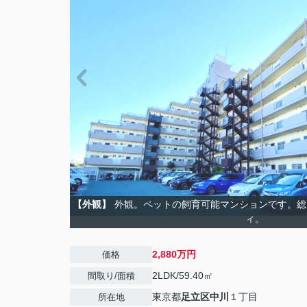
【外観】
外観。ペットの飼育可能マンションです。総
ィ。
2,880万円
価格
2LDK/59.40㎡
間取り/面積
東京都
足立区
中川
１丁目
所在地