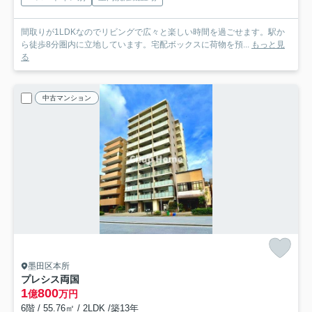
間取りが1LDKなのでリビングで広々と楽しい時間を過ごせます。駅か
ら徒歩8分圏内に立地しています。宅配ボックスに荷物を預...
もっと見
る
中古マンション
墨田区本所
プレシス両国
1
800
億
万円
6階 / 55.76㎡ / 2LDK /築13年