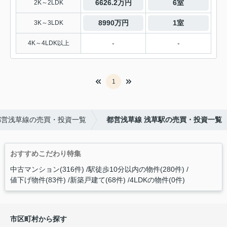
6626.2万円
6室
2K～2LDK
8990万円
1室
3K～3LDK
-
-
4K～4LDK以上
1
都営浅草線の売買・投資一覧
都営浅草線 浅草駅の売買・投資一覧
おすすめこだわり特集
中古マンション(316件)
駅徒歩10分以内の物件(280件)
値下げ物件(83件)
新築戸建て(68件)
4LDKの物件(0件)
市区町村から探す