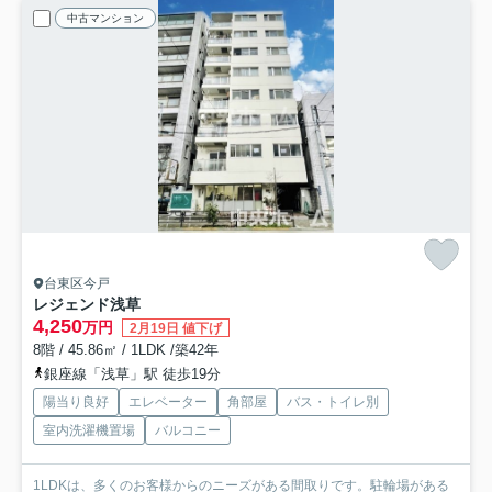
中古マンション
台東区今戸
レジェンド浅草
4,250
万円
2月19日 値下げ
8階 / 45.86㎡ / 1LDK /築42年
銀座線「浅草」駅 徒歩19分
陽当り良好
エレベーター
角部屋
バス・トイレ別
室内洗濯機置場
バルコニー
1LDKは、多くのお客様からのニーズがある間取りです。駐輪場がある