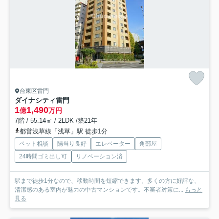
台東区雷門
ダイナシティ雷門
1
1,490
億
万円
7階 / 55.14㎡ / 2LDK /築21年
都営浅草線「浅草」駅 徒歩1分
ペット相談
陽当り良好
エレベーター
角部屋
24時間ゴミ出し可
リノベーション済
駅まで徒歩1分なので、移動時間を短縮できます。多くの方に好評な、
清潔感のある室内が魅力の中古マンションです。不審者対策に...
もっと
見る