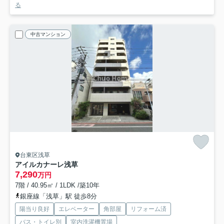
る
中古マンション
台東区浅草
アイルカナーレ浅草
7,290
万円
7階 / 40.95㎡ / 1LDK /築10年
銀座線「浅草」駅 徒歩8分
陽当り良好
エレベーター
角部屋
リフォーム済
バス・トイレ別
室内洗濯機置場