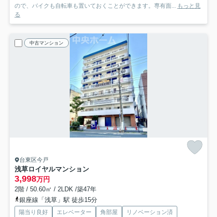
ので、バイクも自転車も置いておくことができます。専有面...
もっと見
る
中古マンション
台東区今戸
浅草ロイヤルマンション
3,998
万円
2階 / 50.60㎡ / 2LDK /築47年
銀座線「浅草」駅 徒歩15分
陽当り良好
エレベーター
角部屋
リノベーション済