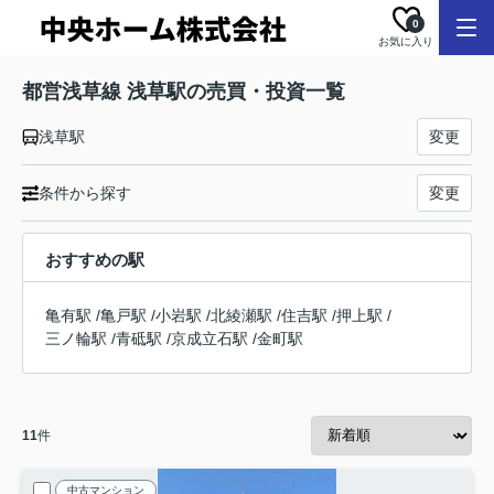
0
お気に入り
都営浅草線 浅草駅の売買・投資一覧
浅草駅
変更
条件から探す
変更
おすすめの駅
亀有駅
/
亀戸駅
/
小岩駅
/
北綾瀬駅
/
住吉駅
/
押上駅
/
三ノ輪駅
/
青砥駅
/
京成立石駅
/
金町駅
11
件
中古マンション