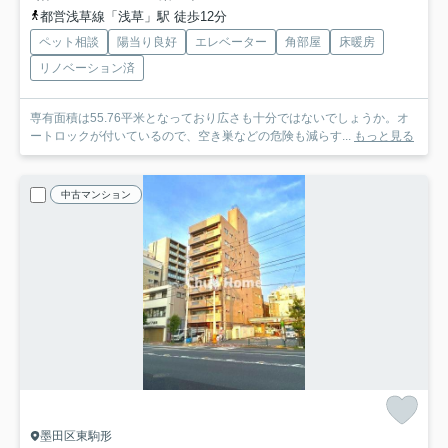
都営浅草線「浅草」駅 徒歩12分
ペット相談
陽当り良好
エレベーター
角部屋
床暖房
リノベーション済
専有面積は55.76平米となっており広さも十分ではないでしょうか。オ
ートロックが付いているので、空き巣などの危険も減らす...
もっと見る
中古マンション
墨田区東駒形