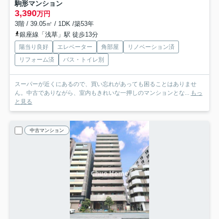
駒形マンション
3,390
万円
3階 / 39.05㎡ / 1DK /築53年
銀座線「浅草」駅 徒歩13分
陽当り良好
エレベーター
角部屋
リノベーション済
リフォーム済
バス・トイレ別
スーパーが近くにあるので、買い忘れがあっても困ることはありませ
ん。中古でありながら、室内もきれいな一押しのマンションとな...
もっ
と見る
中古マンション