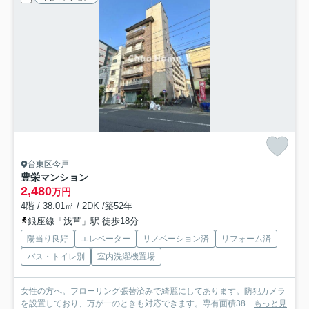
台東区今戸
豊栄マンション
2,480
万円
4階 / 38.01㎡ / 2DK /築52年
銀座線「浅草」駅 徒歩18分
陽当り良好
エレベーター
リノベーション済
リフォーム済
バス・トイレ別
室内洗濯機置場
女性の方へ。フローリング張替済みで綺麗にしてあります。防犯カメラ
を設置しており、万が一のときも対応できます。専有面積38...
もっと見