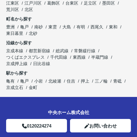
江東区
江戸川区
葛飾区
台東区
足立区
墨田区
荒川区
北区
町名から探す
豊洲
亀戸
南砂
東雲
大島
有明
西尾久
東和
東日暮里
北砂
沿線から探す
京成本線
都営新宿線
総武線
常磐緩行線
つくばエクスプレス
千代田線
東西線
半蔵門線
京成押上線
日比谷線
駅から探す
亀有
亀戸
小岩
北綾瀬
住吉
押上
三ノ輪
青砥
京成立石
金町
中央ホーム株式会社
0120224274
お問い合わせ