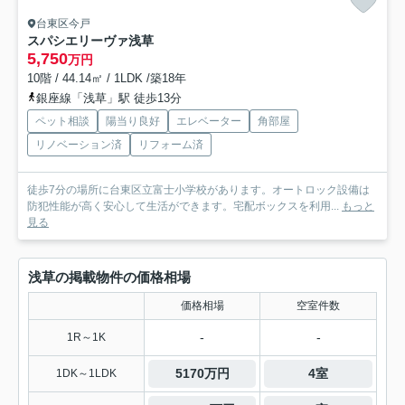
台東区今戸
スパシエリーヴァ浅草
5,750
万円
10階 / 44.14㎡ / 1LDK /築18年
銀座線「浅草」駅 徒歩13分
ペット相談
陽当り良好
エレベーター
角部屋
リノベーション済
リフォーム済
徒歩7分の場所に台東区立富士小学校があります。オートロック設備は
防犯性能が高く安心して生活ができます。宅配ボックスを利用...
もっと
見る
浅草の掲載物件の価格相場
価格相場
空室件数
-
-
1R～1K
5170万円
4室
1DK～1LDK