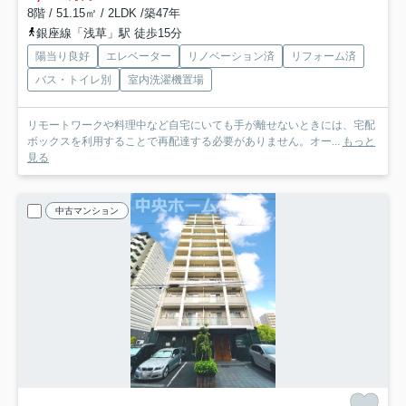
8階 / 51.15㎡ / 2LDK /築47年
銀座線「浅草」駅 徒歩15分
陽当り良好
エレベーター
リノベーション済
リフォーム済
バス・トイレ別
室内洗濯機置場
リモートワークや料理中など自宅にいても手が離せないときには、宅配
ボックスを利用することで再配達する必要がありません。オー...
もっと
見る
中古マンション