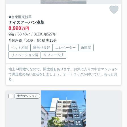
台東区東浅草
ナイスアーバン浅草
8,990
万円
9階 / 63.48㎡ / 3LDK /築27年
銀座線「浅草」駅 徒歩13分
ペット相談
陽当り良好
エレベーター
角部屋
リノベーション済
リフォーム済
地上14階建てなので、開放感もあります。お気に入りの中古マンション
で満足度の高い生活をしましょう。オートロックが付いてい...
もっと見
る
中古マンション