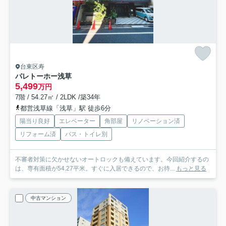
台東区寿
パレトーホー浅草
5,499
万円
7階 / 54.27㎡ / 2LDK /築34年
都営浅草線「浅草」駅 徒歩6分
陽当り良好
エレベーター
角部屋
リノベーション済
リフォーム済
バス・トイレ別
不審者対策に欠かせないオートロックも備えています。今回紹介するの
は、専有面積が54.27平米。すぐに入居できるので、お待...
もっと見る
中古マンション