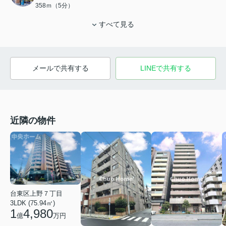
358ｍ（5分）
すべて見る
メールで共有する
LINEで共有する
近隣の物件
台東区上野７丁目
3LDK (75.94㎡)
1
4,980
億
万円