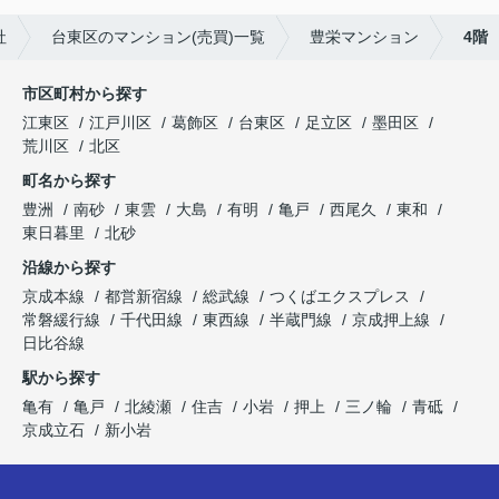
社
台東区のマンション(売買)一覧
豊栄マンション
4階
市区町村から探す
江東区
江戸川区
葛飾区
台東区
足立区
墨田区
荒川区
北区
町名から探す
豊洲
南砂
東雲
大島
有明
亀戸
西尾久
東和
東日暮里
北砂
沿線から探す
京成本線
都営新宿線
総武線
つくばエクスプレス
常磐緩行線
千代田線
東西線
半蔵門線
京成押上線
日比谷線
駅から探す
亀有
亀戸
北綾瀬
住吉
小岩
押上
三ノ輪
青砥
京成立石
新小岩