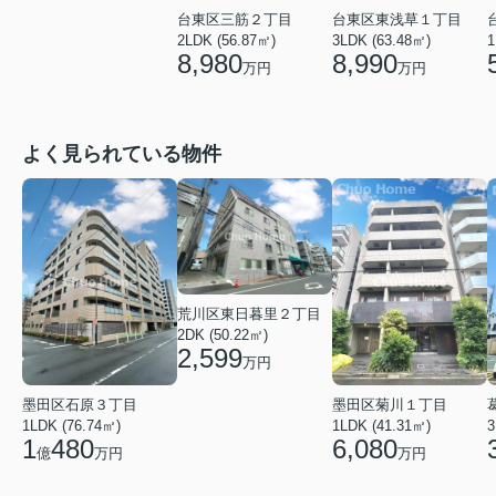
台東区東浅草１丁目
台東区三筋２丁目
3LDK (63.48㎡)
1
2LDK (56.87㎡)
8,990
8,980
万円
万円
よく見られている物件
荒川区東日暮里２丁目
2DK (50.22㎡)
2,599
万円
墨田区石原３丁目
墨田区菊川１丁目
1LDK (76.74㎡)
1LDK (41.31㎡)
3
1
480
6,080
億
万円
万円