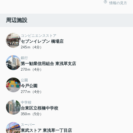
情報の見方
周辺施設
コンビニエンスストア
セブンイレブン 橋場店
245ｍ（4分）
銀行
第一勧業信用組合 東浅草支店
270ｍ（4分）
公園
今戸公園
277ｍ（4分）
中学校
台東区立桜橋中学校
350ｍ（5分）
スーパー
東武ストア 東浅草一丁目店