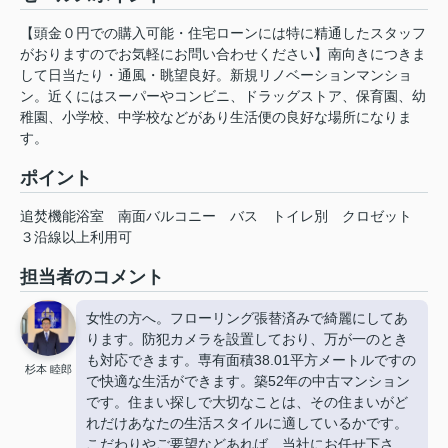
【頭金０円での購入可能・住宅ローンには特に精通したスタッフ
がおりますのでお気軽にお問い合わせください】南向きにつきま
して日当たり・通風・眺望良好。新規リノベーションマンショ
ン。近くにはスーパーやコンビニ、ドラッグストア、保育園、幼
稚園、小学校、中学校などがあり生活便の良好な場所になりま
す。
ポイント
追焚機能浴室
南面バルコニー
バス
トイレ別
クロゼット
３沿線以上利用可
担当者のコメント
女性の方へ。フローリング張替済みで綺麗にしてあ
ります。防犯カメラを設置しており、万が一のとき
も対応できます。専有面積38.01平方メートルですの
杉本 睦郎
で快適な生活ができます。築52年の中古マンション
です。住まい探しで大切なことは、その住まいがど
れだけあなたの生活スタイルに適しているかです。
こだわりやご要望などあれば、当社にお任せ下さ