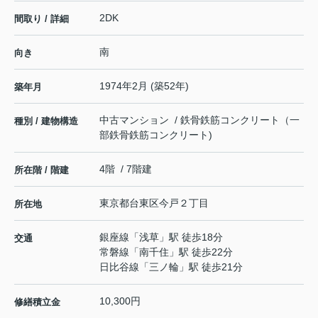
2DK
間取り / 詳細
南
向き
1974年2月 (築52年)
築年月
中古マンション / 鉄骨鉄筋コンクリート（一
種別 / 建物構造
部鉄骨鉄筋コンクリート)
4階 / 7階建
所在階 / 階建
東京都
台東区
今戸
２丁目
所在地
銀座線
「
浅草
」駅 徒歩18分
交通
常磐線
「
南千住
」駅 徒歩22分
日比谷線
「
三ノ輪
」駅 徒歩21分
10,300円
修繕積立金