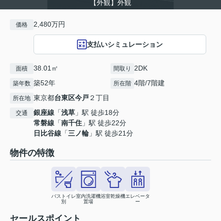
【外観】外観
2,480万円
価格
支払いシミュレーション
38.01㎡
2DK
面積
間取り
築52年
4階/7階建
築年数
所在階
東京都
台東区
今戸
２丁目
所在地
銀座線
「
浅草
」駅 徒歩18分
交通
常磐線
「
南千住
」駅 徒歩22分
日比谷線
「
三ノ輪
」駅 徒歩21分
物件の特徴
バストイレ
室内洗濯機
浴室乾燥機
エレベータ
別
置場
ー
セールスポイント