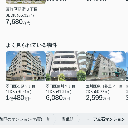
葛飾区新宿６丁目
3LDK (66.32㎡)
7,680
万円
よく見られている物件
墨田区石原３丁目
墨田区菊川１丁目
荒川区東日暮里２丁目
1LDK (76.74㎡)
1LDK (41.31㎡)
2DK (50.22㎡)
3
1
480
6,080
2,599
億
万円
万円
万円
飾区のマンション(売買)一覧
青砥駅
トーア立石マンション