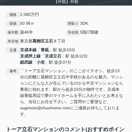
【外観】外観
2,580万円
価格
50.96㎡
3DK
面積
間取り
築46年
5階/7階建
築年数
所在階
東京都
葛飾区
立石
８丁目
所在地
京成本線
「
青砥
」駅 徒歩10分
交通
京成押上線
「
京成立石
」駅 徒歩12分
総武線
「
小岩
」駅 徒歩37分
「トーア立石マンション」のここがイチオシ。徒歩13
備考
分の距離に葛飾区立立石中学校があるのも魅力。マンシ
ョンにどんな人が住んでいるのかも中古マンションなら
事前に知れます。駅から徒歩10分の物件です。京成本
線青砥周辺で夢のマイホームを手に入れたいとお考えな
ら、当社にお任せ下さい。ご質問やご要望など、
sugimoto@chuohome.comにご連絡お待ちしておりま
す。
トーア立石マンションのコメント(おすすめポイン