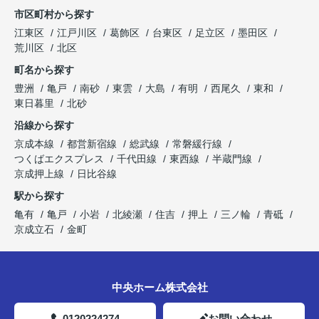
市区町村から探す
江東区
江戸川区
葛飾区
台東区
足立区
墨田区
荒川区
北区
町名から探す
豊洲
亀戸
南砂
東雲
大島
有明
西尾久
東和
東日暮里
北砂
沿線から探す
京成本線
都営新宿線
総武線
常磐緩行線
つくばエクスプレス
千代田線
東西線
半蔵門線
京成押上線
日比谷線
駅から探す
亀有
亀戸
小岩
北綾瀬
住吉
押上
三ノ輪
青砥
京成立石
金町
中央ホーム株式会社
0120224274
お問い合わせ