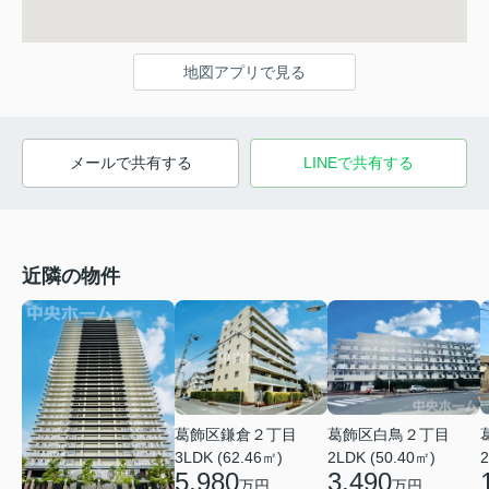
地図アプリで見る
メールで共有する
LINEで共有する
近隣の物件
葛飾区鎌倉２丁目
葛飾区白鳥２丁目
3LDK (62.46㎡)
2LDK (50.40㎡)
2
5,980
3,490
万円
万円