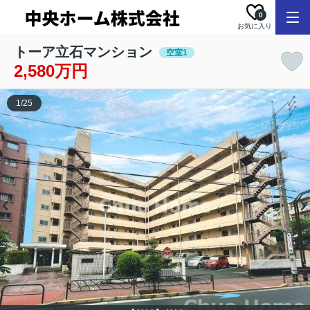
0
お気に入り
トーア立石マンション
空室1
2,580万円
1
/
25