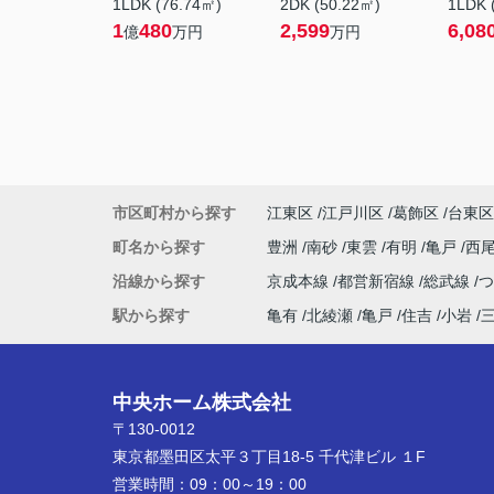
1LDK (76.74㎡)
2DK (50.22㎡)
1LDK 
1
480
2,599
6,08
億
万円
万円
市区町村から探す
江東区
江戸川区
葛飾区
台東区
町名から探す
豊洲
南砂
東雲
有明
亀戸
西
沿線から探す
京成本線
都営新宿線
総武線
駅から探す
亀有
北綾瀬
亀戸
住吉
小岩
中央ホーム株式会社
〒130-0012
東京都墨田区太平３丁目18-5 千代津ビル １F
営業時間：
09：00～19：00