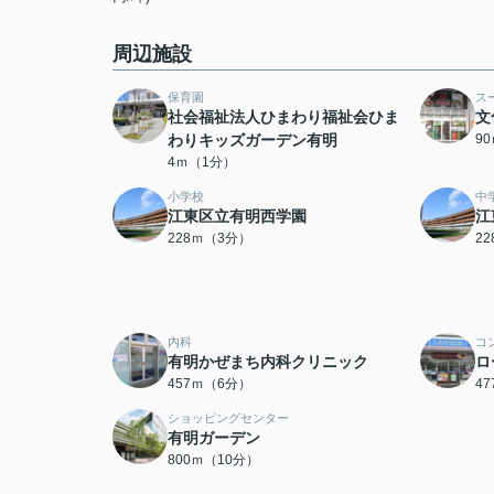
周辺施設
保育園
ス
社会福祉法人ひまわり福祉会ひま
文
わりキッズガーデン有明
9
4ｍ（1分）
小学校
中
江東区立有明西学園
江
228ｍ（3分）
2
内科
コ
有明かぜまち内科クリニック
ロ
457ｍ（6分）
4
ショッピングセンター
有明ガーデン
800ｍ（10分）