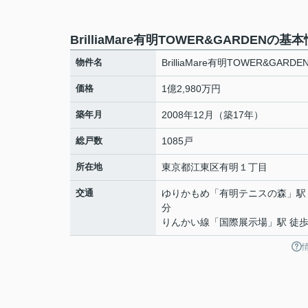
BrilliaMare有明TOWER&GARDENの基
物件名
BrilliaMare有明TOWER&GARDE
価格
1億2,980万円
築年月
2008年12月（築17年）
総戸数
1085戸
所在地
東京都
江東区
有明
１丁目
交通
ゆりかもめ
「
有明テニスの森
」駅
分
りんかい線
「
国際展示場
」駅 徒歩