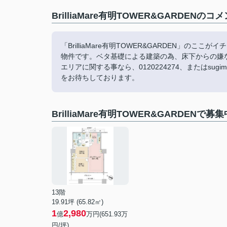
BrilliaMare有明TOWER&GARDENの
「BrilliaMare有明TOWER&GARDEN」の
物件です。ベタ基礎による建築の為、床下からの嫌
エリアに関する事なら、0120224274、またはsug
をお待ちしております。
BrilliaMare有明TOWER&GARDENで
13階
19.91坪 (65.82㎡)
1
2,980
億
万円(651.93万
円/坪)