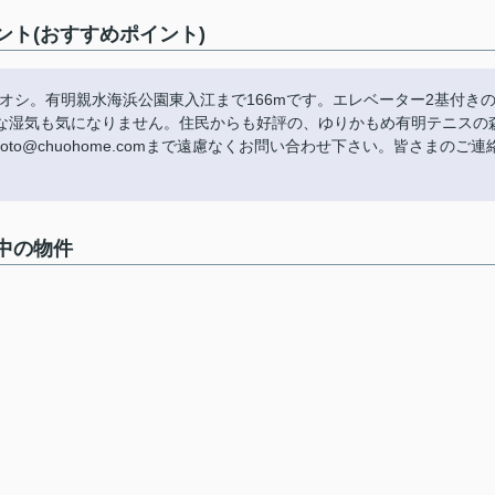
コメント(おすすめポイント)
ここがイチオシ。有明親水海浜公園東入江まで166mです。エレベーター2基付き
な湿気も気になりません。住民からも好評の、ゆりかもめ有明テニスの
imoto@chuohome.comまで遠慮なくお問い合わせ下さい。皆さまのご連
募集中の物件