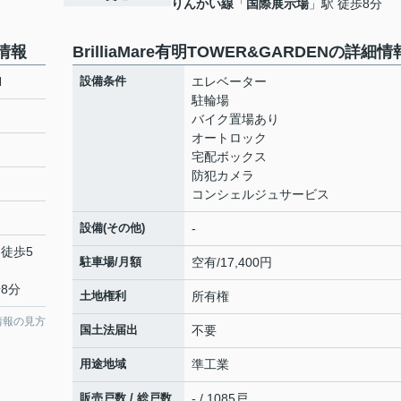
りんかい線
「
国際展示場
」駅 徒歩8分
本情報
BrilliaMare有明TOWER&GARDENの詳細情
N
設備条件
エレベーター
駐輪場
バイク置場あり
オートロック
宅配ボックス
防犯カメラ
コンシェルジュサービス
設備(その他)
-
 徒歩5
駐車場/月額
空有/17,400円
8分
土地権利
所有権
情報の見方
国土法届出
不要
用途地域
準工業
販売戸数 / 総戸数
- / 1085戸