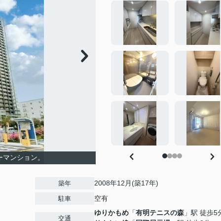
ーマンション。
2008年12月(築17年)
築年
空有
駐車
ゆりかもめ
「
有明テニスの森
」駅 徒歩5
交通