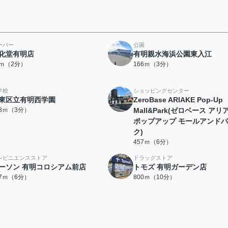
ーパー
公園
化堂有明店
有明親水海浜公園東入江
0ｍ（2分）
166ｍ（3分）
学校
ショッピングセンター
東区立有明西学園
ZeroBase ARIAKE Pop-Up
28ｍ（3分）
Mall&Park(ゼロベース アリ
ポップアップ モールアンド
ク)
457ｍ（6分）
ンビニエンスストア
ドラッグストア
ーソン 有明コロシアム前店
トモズ 有明ガーデン店
77ｍ（6分）
800ｍ（10分）