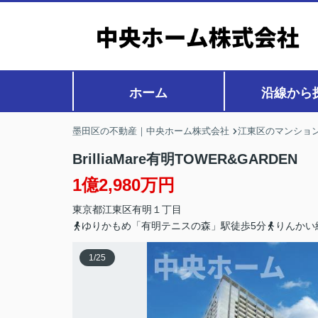
ホーム
沿線から
墨田区の不動産｜中央ホーム株式会社
江東区のマンション
BrilliaMare有明TOWER&GARDEN
1億2,980万円
東京都
江東区
有明
１丁目
ゆりかもめ「有明テニスの森」駅徒歩5分
りんかい
1
/
25