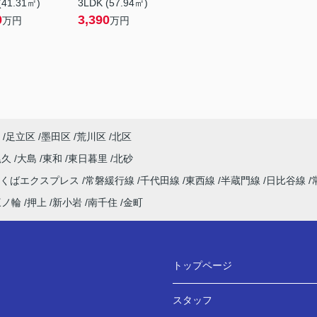
(41.31㎡)
3LDK (57.94㎡)
0
3,390
万円
万円
足立区
墨田区
荒川区
北区
尾久
大島
東和
東日暮里
北砂
つくばエクスプレス
常磐緩行線
千代田線
東西線
半蔵門線
日比谷線
三ノ輪
押上
新小岩
南千住
金町
トップページ
スタッフ