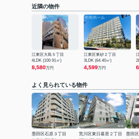
近隣の物件
江東区大島５丁目
江東区東砂２丁目
4LDK (100.91㎡)
3LDK (64.40㎡)
2
8,580
4,599
6
万円
万円
よく見られている物件
墨田区石原３丁目
荒川区東日暮里２丁目
墨田区