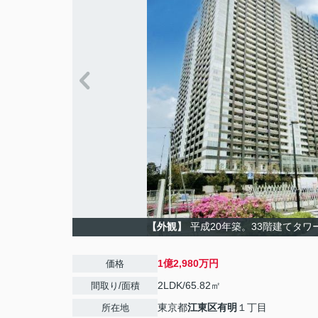
【外観】
平成20年築。33階建てタワ
1億2,980万円
価格
2LDK/65.82㎡
間取り/面積
東京都
江東区
有明
１丁目
所在地