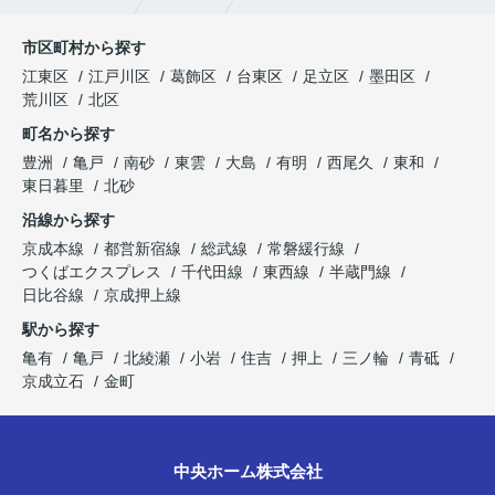
市区町村から探す
江東区
江戸川区
葛飾区
台東区
足立区
墨田区
荒川区
北区
町名から探す
豊洲
亀戸
南砂
東雲
大島
有明
西尾久
東和
東日暮里
北砂
沿線から探す
京成本線
都営新宿線
総武線
常磐緩行線
つくばエクスプレス
千代田線
東西線
半蔵門線
日比谷線
京成押上線
駅から探す
亀有
亀戸
北綾瀬
小岩
住吉
押上
三ノ輪
青砥
京成立石
金町
中央ホーム株式会社