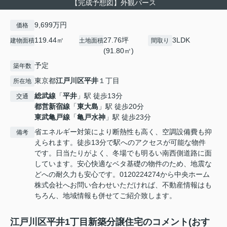
【完成予想図】外観パース
9,699万円
価格
119.44㎡
27.76坪
3LDK
建物面積
土地面積
間取り
(91.80㎡)
予定
築年数
東京都
江戸川区
平井
１丁目
所在地
総武線
「
平井
」駅 徒歩13分
交通
都営新宿線
「
東大島
」駅 徒歩20分
東武亀戸線
「
亀戸水神
」駅 徒歩23分
省エネルギー対策により断熱性も高く、空調設備費も抑
備考
えられます。徒歩13分で駅へのアクセスが可能な物件
です。日当たりがよく、冬場でも明るい南西側道路に面
しています。安心快適なベタ基礎の物件のため、地震な
どへの耐久力も安心です。0120224274から中央ホーム
株式会社へお問い合わせいただければ、不動産情報はも
ちろん、地域情報も併せてご紹介致します。
江戸川区平井1丁目新築分譲住宅のコメント(おす