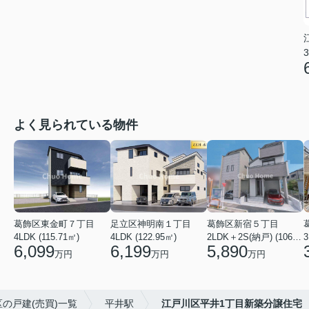
3
よく見られている物件
葛飾区東金町７丁目
足立区神明南１丁目
葛飾区新宿５丁目
4LDK (115.71㎡)
4LDK (122.95㎡)
2LDK＋2S(納戸) (106.19㎡)
3
6,099
6,199
5,890
万円
万円
万円
の戸建(売買)一覧
平井駅
江戸川区平井1丁目新築分譲住宅