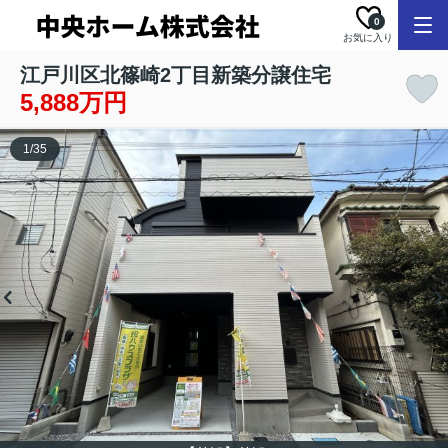
0
お気に入り
江戸川区北篠崎2丁目新築分譲住宅
5,888万円
1
/
35