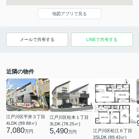
地図アプリで見る
メールで共有する
LINEで共有する
近隣の物件
4
江戸川区平井３丁目
江戸川区松本１丁目
4LDK (99.88㎡)
3LDK (78.25㎡)
7,080
5,490
江戸川区松江６丁目
万円
万円
3SLDK (89.43㎡)