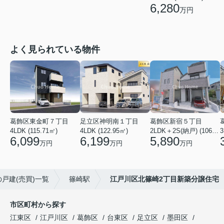
6,280
万円
よく見られている物件
葛飾区東金町７丁目
足立区神明南１丁目
葛飾区新宿５丁目
4LDK (115.71㎡)
4LDK (122.95㎡)
2LDK＋2S(納戸) (106.19㎡)
3
6,099
6,199
5,890
万円
万円
万円
戸建(売買)一覧
篠崎駅
江戸川区北篠崎2丁目新築分譲住宅
市区町村から探す
江東区
江戸川区
葛飾区
台東区
足立区
墨田区