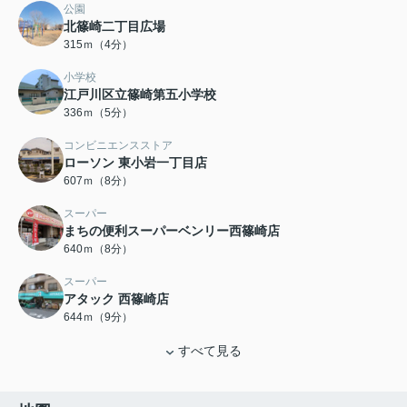
公園
北篠崎二丁目広場
315ｍ（4分）
小学校
江戸川区立篠崎第五小学校
336ｍ（5分）
コンビニエンスストア
ローソン 東小岩一丁目店
607ｍ（8分）
スーパー
まちの便利スーパーベンリー西篠崎店
640ｍ（8分）
スーパー
アタック 西篠崎店
644ｍ（9分）
すべて見る