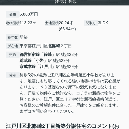
【外観】外観
5,888万円
価格
113.23㎡
20.24坪
3LDK
建物面積
土地面積
間取り
(66.94㎡)
新築
築年数
東京都
江戸川区
北篠崎
２丁目
所在地
都営新宿線
「
篠崎
」駅 徒歩23分
交通
総武線
「
小岩
」駅 徒歩29分
京成本線
「
江戸川
」駅 徒歩29分
徒歩5分の場所に江戸川区立篠崎第五小学校がありま
備考
す。地震にも対応してくれる強い地盤の物件は安心感が
あります。ベタ基礎なので床下の湿気も気になりませ
ん。戸建て物件をご検討なら、コチラの新築の物件をご
覧ください。江戸川区エリアや都営新宿線篠崎付近で、
お客様のご希望条件に合った一戸建てをご紹介します。
まずはお問い合わせください。
江戸川区北篠崎2丁目新築分譲住宅のコメント(お