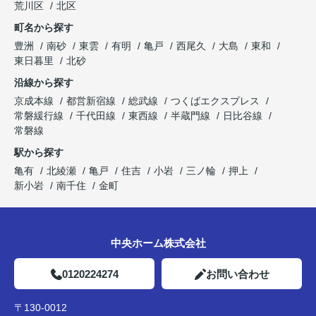
荒川区
北区
町名から探す
豊洲
南砂
東雲
有明
亀戸
西尾久
大島
東和
東日暮里
北砂
沿線から探す
京成本線
都営新宿線
総武線
つくばエクスプレス
常磐緩行線
千代田線
東西線
半蔵門線
日比谷線
常磐線
駅から探す
亀有
北綾瀬
亀戸
住吉
小岩
三ノ輪
押上
新小岩
南千住
金町
中央ホーム株式会社
0120224274
お問い合わせ
〒130-0012