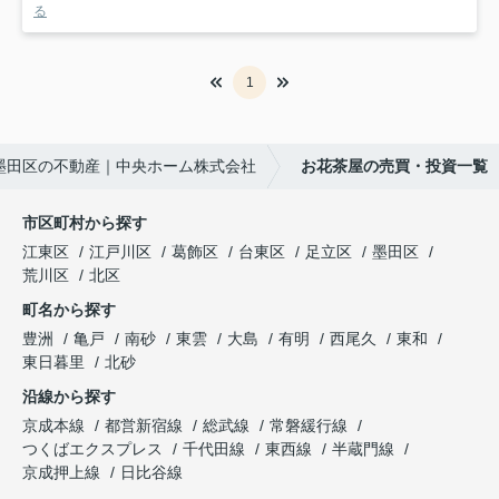
る
1
墨田区の不動産｜中央ホーム株式会社
お花茶屋の売買・投資一覧
市区町村から探す
江東区
江戸川区
葛飾区
台東区
足立区
墨田区
荒川区
北区
町名から探す
豊洲
亀戸
南砂
東雲
大島
有明
西尾久
東和
東日暮里
北砂
沿線から探す
京成本線
都営新宿線
総武線
常磐緩行線
つくばエクスプレス
千代田線
東西線
半蔵門線
京成押上線
日比谷線