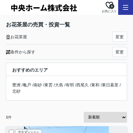
0
お気に入り
お花茶屋の売買・投資一覧
お花茶屋
変更
条件から探す
変更
おすすめのエリア
豊洲
/
亀戸
/
南砂
/
東雲
/
大島
/
有明
/
西尾久
/
東和
/
東日暮里
/
北砂
1
件
中古マンション