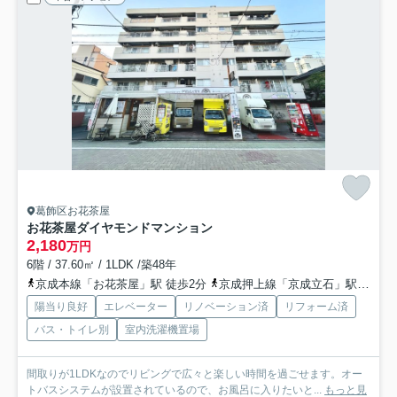
葛飾区お花茶屋
お花茶屋ダイヤモンドマンション
2,180
万円
6階 / 37.60㎡ / 1LDK /築48年
京成本線「お花茶屋」駅 徒歩2分
京成押上線「京成立石」駅 徒歩21分
陽当り良好
エレベーター
リノベーション済
リフォーム済
バス・トイレ別
室内洗濯機置場
間取りが1LDKなのでリビングで広々と楽しい時間を過ごせます。オー
トバスシステムが設置されているので、お風呂に入りたいと...
もっと見