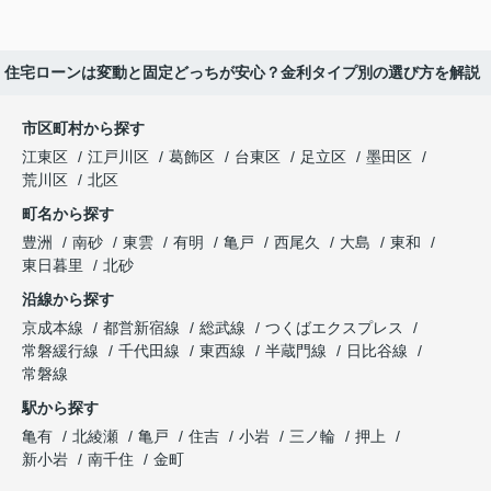
住宅ローンは変動と固定どっちが安心？金利タイプ別の選び方を解説
市区町村から探す
江東区
江戸川区
葛飾区
台東区
足立区
墨田区
荒川区
北区
町名から探す
豊洲
南砂
東雲
有明
亀戸
西尾久
大島
東和
東日暮里
北砂
沿線から探す
京成本線
都営新宿線
総武線
つくばエクスプレス
常磐緩行線
千代田線
東西線
半蔵門線
日比谷線
常磐線
駅から探す
亀有
北綾瀬
亀戸
住吉
小岩
三ノ輪
押上
新小岩
南千住
金町