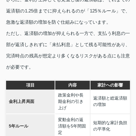
返済額の1.25倍までに抑えられるのが「125％ルール」で、
急激な返済額の増加を防ぐ仕組みになっています。
ただし、返済額の増加が抑えられる一方で、支払う利息の一
部が返済しきれずに「未払利息」として残る可能性があり、
完済時点の残高が想定より多くなるリスクがある点にも注意
が必要です。
項目
内容
家計への影響
政策金利や長
返済額と総返済額
金利上昇局面
期金利の引き
の増加
上げ
変動金利の返
短期的な家計負担
5年ルール
済額を5年間固
の平準化
定