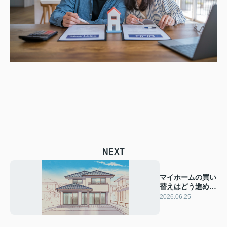
NEXT
マイホームの買い
替えはどう進め
る？進め方の基本
2026.06.25
と流れをわかりや
すく解説