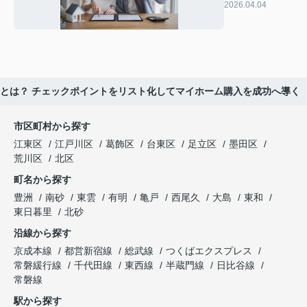
無理のない貯め
2026.04.04
方と資金計画を
解説
とは？ チェックポイントをリスト化してマイホーム購入を成功へ導く
市区町村から探す
江東区
江戸川区
葛飾区
台東区
足立区
墨田区
荒川区
北区
町名から探す
豊洲
南砂
東雲
有明
亀戸
西尾久
大島
東和
東日暮里
北砂
沿線から探す
京成本線
都営新宿線
総武線
つくばエクスプレス
常磐緩行線
千代田線
東西線
半蔵門線
日比谷線
常磐線
駅から探す