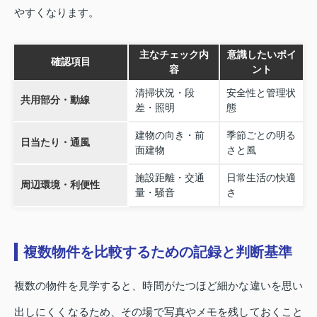
やすくなります。
主なチェック内
意識したいポイ
確認項目
容
ント
清掃状況・段
安全性と管理状
共用部分・動線
差・照明
態
建物の向き・前
季節ごとの明る
日当たり・通風
面建物
さと風
施設距離・交通
日常生活の快適
周辺環境・利便性
量・騒音
さ
複数物件を比較するための記録と判断基準
複数の物件を見学すると、時間がたつほど細かな違いを思い
出しにくくなるため、その場で写真やメモを残しておくこと