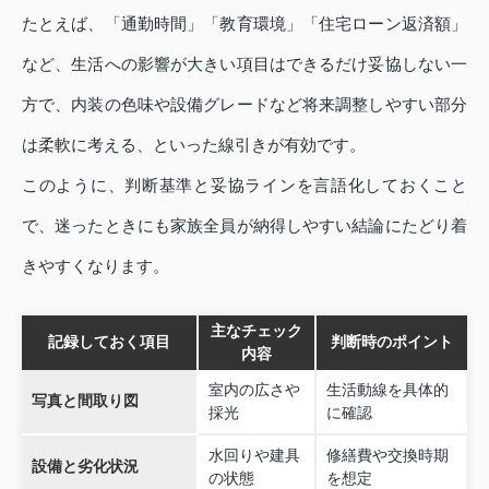
たとえば、「通勤時間」「教育環境」「住宅ローン返済額」
など、生活への影響が大きい項目はできるだけ妥協しない一
方で、内装の色味や設備グレードなど将来調整しやすい部分
は柔軟に考える、といった線引きが有効です。
このように、判断基準と妥協ラインを言語化しておくこと
で、迷ったときにも家族全員が納得しやすい結論にたどり着
きやすくなります。
主なチェック
記録しておく項目
判断時のポイント
内容
室内の広さや
生活動線を具体的
写真と間取り図
採光
に確認
水回りや建具
修繕費や交換時期
設備と劣化状況
の状態
を想定