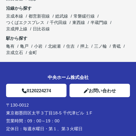
沿線から探す
京成本線
都営新宿線
総武線
常磐緩行線
つくばエクスプレス
千代田線
東西線
半蔵門線
京成押上線
日比谷線
駅から探す
亀有
亀戸
小岩
北綾瀬
住吉
押上
三ノ輪
青砥
京成立石
金町
中央ホーム株式会社
0120224274
お問い合わせ
〒130-0012
東京都墨田区太平３丁目18-5 千代津ビル １F
営業時間：
09：00～19：00
定休日：
毎週水曜日・第１、第３火曜日