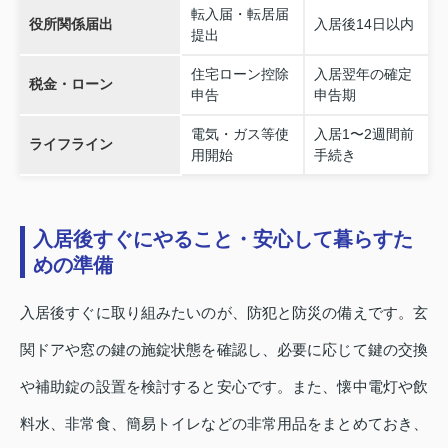
転入届・転居届
役所関係届出
入居後14日以内
提出
住宅ローン控除
入居翌年の確定
税金・ローン
申告
申告期
電気・ガス等使
入居1〜2週間前
ライフライン
用開始
手続き
入居後すぐにやること・安心して暮らすた
めの準備
入居後すぐに取り組みたいのが、防犯と防災の備えです。玄
関ドアや窓の鍵の施錠状態を確認し、必要に応じて鍵の交換
や補助錠の設置を検討すると安心です。また、懐中電灯や飲
料水、非常食、簡易トイレなどの非常用品をまとめておき、