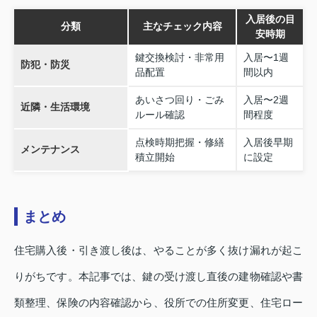
入居後の目
分類
主なチェック内容
安時期
鍵交換検討・非常用
入居〜1週
防犯・防災
品配置
間以内
あいさつ回り・ごみ
入居〜2週
近隣・生活環境
ルール確認
間程度
点検時期把握・修繕
入居後早期
メンテナンス
積立開始
に設定
まとめ
住宅購入後・引き渡し後は、やることが多く抜け漏れが起こ
りがちです。本記事では、鍵の受け渡し直後の建物確認や書
類整理、保険の内容確認から、役所での住所変更、住宅ロー