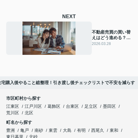
NEXT
不動産売買の買い替
えはどう進める？
自宅住み替えの手順
2026.03.28
を基礎から整理
住宅購入後やること総整理！引き渡し後チェックリストで不安を減らす
市区町村から探す
江東区
江戸川区
葛飾区
台東区
足立区
墨田区
荒川区
北区
町名から探す
豊洲
亀戸
南砂
東雲
大島
有明
西尾久
東和
東日暮里
北砂