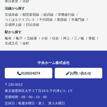
東日暮里
北砂
沿線から探す
京成本線
都営新宿線
総武線
常磐緩行線
つくばエクスプレス
千代田線
東西線
半蔵門線
京成押上線
日比谷線
駅から探す
亀有
亀戸
北綾瀬
小岩
住吉
押上
三ノ輪
青砥
京成立石
金町
中央ホーム株式会社
0120224274
お問い合わせ
〒130-0012
東京都墨田区太平３丁目18-5 千代津ビル １F
営業時間：
09：00～19：00
定休日：
毎週水曜日・第１、第３火曜日