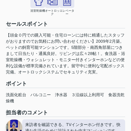
浴室乾燥機
オートロッ
エレベータ
ク
ー
セールスポイント
【頭金０円での購入可能・住宅ローンには特に精通したスタッフ
がおりますのでお気軽にお問い合わせください】2009年2月築。
ペットの飼育可能マンションです。5階部分・南西角部屋につき
まして日当たり・通風良好。リビングは広々28帖！。食洗器・浴
室乾燥機・ウォシュレット・モニター付きインターホンなどの便
利な設備が標準完備されています。留守中に便利な宅配ボックス
完備。オートロックシステムでセキュリティ充実。
ポイント
洗面化粧台
バルコニー
浄水器
３沿線以上利用可
食器洗乾
燥機
担当者のコメント
来訪者を確認できる、TVインターホン付きです。快
適な生活のために設計された中古マンションです。