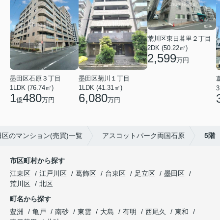
荒川区東日暮里２丁目
2DK (50.22㎡)
2,599
万円
墨田区石原３丁目
墨田区菊川１丁目
1LDK (76.74㎡)
1LDK (41.31㎡)
3
1
480
6,080
億
万円
万円
田区のマンション(売買)一覧
アスコットパーク両国石原
5階
市区町村から探す
江東区
江戸川区
葛飾区
台東区
足立区
墨田区
荒川区
北区
町名から探す
豊洲
亀戸
南砂
東雲
大島
有明
西尾久
東和