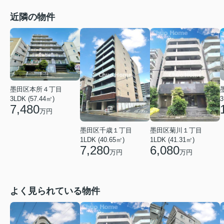
近隣の物件
墨田区本所４丁目
3LDK (57.44㎡)
3
7,480
万円
墨田区千歳１丁目
墨田区菊川１丁目
1LDK (40.65㎡)
1LDK (41.31㎡)
7,280
6,080
万円
万円
よく見られている物件