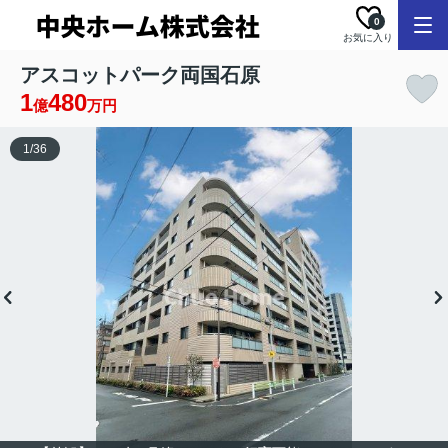
0
お気に入り
アスコットパーク両国石原
1
480
億
万円
1
/
36