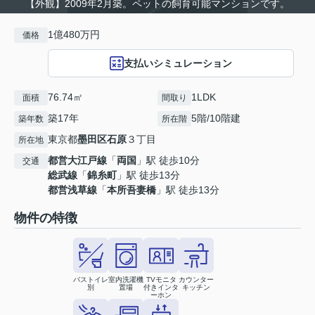
【外観】2009年2月築。ペットの飼育可能マンションです。
1億480万円
価格
支払いシミュレーション
76.74㎡
1LDK
面積
間取り
築17年
5階/10階建
築年数
所在階
東京都
墨田区
石原
３丁目
所在地
都営大江戸線
「
両国
」駅 徒歩10分
交通
総武線
「
錦糸町
」駅 徒歩13分
都営浅草線
「
本所吾妻橋
」駅 徒歩13分
物件の特徴
バストイレ
室内洗濯機
TVモニタ
カウンター
別
置場
付きインタ
キッチン
ーホン