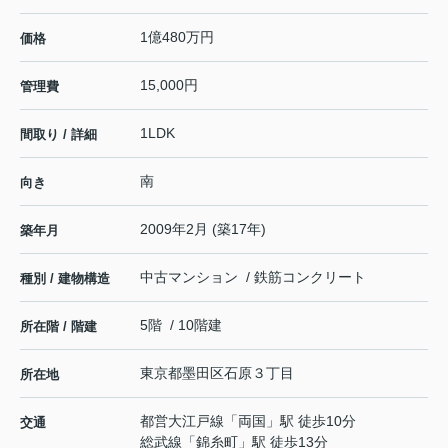
1億480万円
価格
15,000円
管理費
1LDK
間取り / 詳細
南
向き
2009年2月 (築17年)
築年月
中古マンション / 鉄筋コンクリート
種別 / 建物構造
5階 / 10階建
所在階 / 階建
東京都
墨田区
石原
３丁目
所在地
都営大江戸線
「
両国
」駅 徒歩10分
交通
総武線
「
錦糸町
」駅 徒歩13分