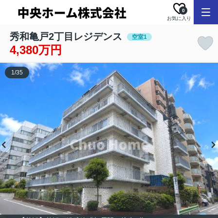
0
お気に入り
秀和亀戸2丁目レジデンス
空室1
4,380万円
1
/
35