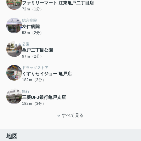
ファミリーマート 江東亀戸二丁目店
72ｍ（1分）
総合病院
友仁病院
93ｍ（2分）
公園
亀戸二丁目公園
97ｍ（2分）
ドラッグストア
くすりセイジョー 亀戸店
182ｍ（3分）
銀行
三菱UFJ銀行亀戸支店
182ｍ（3分）
すべて見る
地図