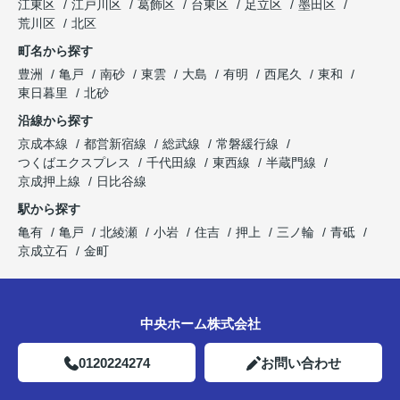
江東区
江戸川区
葛飾区
台東区
足立区
墨田区
荒川区
北区
町名から探す
豊洲
亀戸
南砂
東雲
大島
有明
西尾久
東和
東日暮里
北砂
沿線から探す
京成本線
都営新宿線
総武線
常磐緩行線
つくばエクスプレス
千代田線
東西線
半蔵門線
京成押上線
日比谷線
駅から探す
亀有
亀戸
北綾瀬
小岩
住吉
押上
三ノ輪
青砥
京成立石
金町
中央ホーム株式会社
0120224274
お問い合わせ