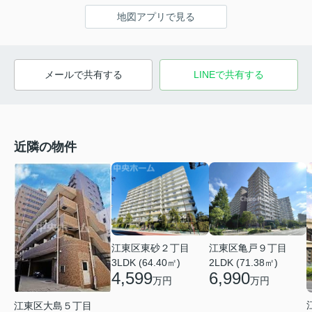
地図アプリで見る
メールで共有する
LINEで共有する
近隣の物件
江東区亀戸９丁目
江東区東砂２丁目
2LDK (71.38㎡)
3LDK (64.40㎡)
6,990
4,599
万円
万円
江東区大島５丁目