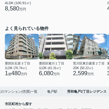
1
4LDK (100.91㎡)
8,580
万円
よく見られている物件
墨田区石原３丁目
墨田区菊川１丁目
荒川区東日暮里２丁目
1LDK (76.74㎡)
1LDK (41.31㎡)
2DK (50.22㎡)
3
1
480
6,080
2,599
億
万円
万円
万円
区のマンション(売買)一覧
亀戸駅
秀和亀戸2丁目レジデンス
市区町村から探す