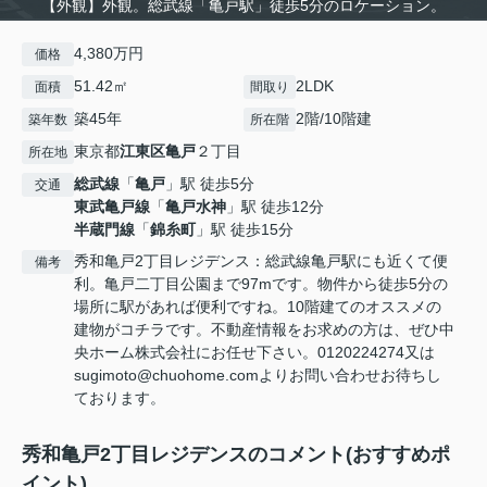
【外観】外観。総武線「亀戸駅」徒歩5分のロケーション。
4,380万円
価格
51.42㎡
2LDK
面積
間取り
築45年
2階/10階建
築年数
所在階
東京都
江東区
亀戸
２丁目
所在地
総武線
「
亀戸
」駅 徒歩5分
交通
東武亀戸線
「
亀戸水神
」駅 徒歩12分
半蔵門線
「
錦糸町
」駅 徒歩15分
秀和亀戸2丁目レジデンス：総武線亀戸駅にも近くて便
備考
利。亀戸二丁目公園まで97mです。物件から徒歩5分の
場所に駅があれば便利ですね。10階建てのオススメの
建物がコチラです。不動産情報をお求めの方は、ぜひ中
央ホーム株式会社にお任せ下さい。0120224274又は
sugimoto@chuohome.comよりお問い合わせお待ちし
ております。
秀和亀戸2丁目レジデンスのコメント(おすすめポ
イント)