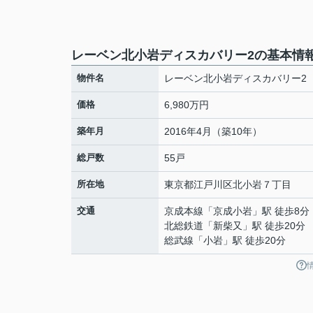
レーベン北小岩ディスカバリー2の基本情
物件名
レーベン北小岩ディスカバリー2
価格
6,980万円
築年月
2016年4月（築10年）
総戸数
55戸
所在地
東京都
江戸川区
北小岩
７丁目
交通
京成本線
「
京成小岩
」駅 徒歩8分
北総鉄道
「
新柴又
」駅 徒歩20分
総武線
「
小岩
」駅 徒歩20分