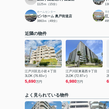
1125ｍ（15分）
1
ホームセンター
市
ビバホーム 奥戸街道店
江
3863ｍ（49分）
4
近隣の物件
江戸川区北小岩４丁目
江戸川区東葛西９丁目
3LDK (76.83㎡)
2LDK (72.87㎡)
2
5,690
6,980
6
万円
万円
よく見られている物件