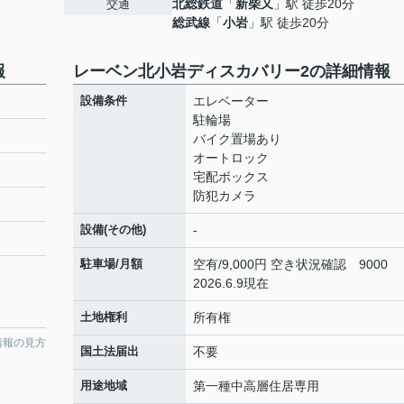
北総鉄道
「
新柴又
」駅 徒歩20分
交通
総武線
「
小岩
」駅 徒歩20分
報
レーベン北小岩ディスカバリー2の詳細情報
設備条件
エレベーター
駐輪場
バイク置場あり
オートロック
宅配ボックス
防犯カメラ
設備(その他)
-
駐車場/月額
空有/9,000円 空き状況確認 9000
2026.6.9現在
土地権利
所有権
情報の見方
国土法届出
不要
用途地域
第一種中高層住居専用