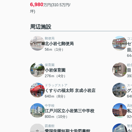
6,980
万円(310.5万円/
坪)
周辺施設
郵便局
コ
北小岩七郵便局
セ
56ｍ（1分）
目
6
保育園
総
小岩保育園
目
276ｍ（4分）
3
ドラッグストア
ス
くすりの福太郎 京成小岩店
グ
640ｍ（8分）
6
中学校
高
江戸川区立小岩第三中学校
私
800ｍ（10分）
9
図書館
警
愛国学園短期大学図書館
小