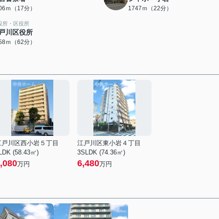
306ｍ（17分）
1747ｍ（22分）
役所・区役所
戸川区役所
958ｍ（62分）
江戸川区西小岩５丁目
江戸川区東小岩４丁目
LDK (58.43㎡)
3SLDK (74.36㎡)
,080
6,480
万円
万円