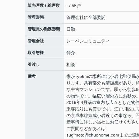
販売戸数 / 総戸数
- / 55戸
管理形態
管理会社に全部委託
管理員の勤務形態
日勤
管理会社
レーベンコミュニティ
取引態様
仲介
引渡し
相談
備考
家から56mの場所に北小岩七郵便局
ります。共有部分も清潔感があり、
な中古マンションです。駅から徒歩8
の物件です。幅広い層の方にお勧め
2016年4月築の室内も広々とした物
来客応対にも安心です。江戸川区エ
の京成本線京成小岩近くの事なら、
産事情に詳しい当社にお任せくださ
ご質問などがあれば
sugimoto@chuohome.comまでご