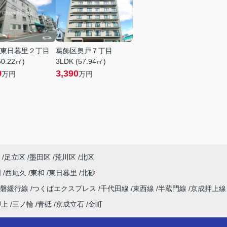
東日暮里２丁目
葛飾区奥戸７丁目
50.22㎡)
3LDK (57.94㎡)
9
3,390
万円
万円
足立区
墨田区
荒川区
北区
明
西尾久
東和
東日暮里
北砂
常磐緩行線
つくばエクスプレス
千代田線
東西線
半蔵門線
京成押上
押上
三ノ輪
青砥
京成立石
金町