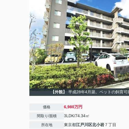
【外観】
平成28年4月築。ペットの飼育
6,980万円
価格
3LDK/74.34㎡
間取り/面積
東京都
江戸川区
北小岩
７丁目
所在地