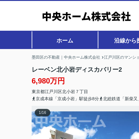
ホーム
沿線から
墨田区の不動産｜中央ホーム株式会社
江戸川区のマンショ
レーベン北小岩ディスカバリー2
6,980万円
東京都
江戸川区
北小岩
７丁目
京成本線「京成小岩」駅徒歩8分
北総鉄道「新柴又
1
/
16