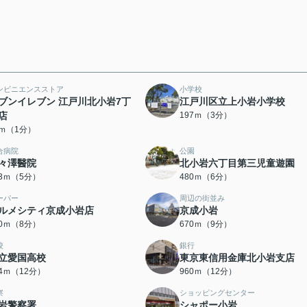
ンビニエンスストア
小学校
ブンイレブン 江戸川北小岩7丁
江戸川区立上小岩小学校
店
197ｍ（3分）
4ｍ（1分）
合病院
公園
々澤醫院
北小岩六丁目第三児童遊園
93ｍ（5分）
480ｍ（6分）
ーパー
周辺の街並み
ルメシティ京成小岩店
京成小岩
40ｍ（8分）
670ｍ（9分）
校
銀行
立愛国高校
東京東信用金庫北小岩支店
24ｍ（12分）
960ｍ（12分）
察
ショッピングセンター
岩警察署
シャポー小岩