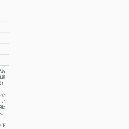
があ
綺麗
分
。
件で
リア
不動
い。
連絡下