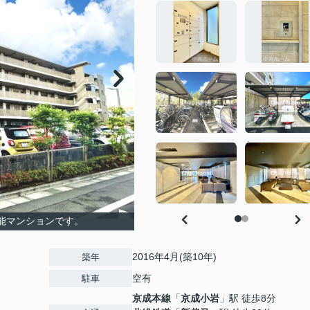
可能マンションです。
2016年4月(築10年)
築年
空有
駐車
京成本線
「
京成小岩
」駅 徒歩8分