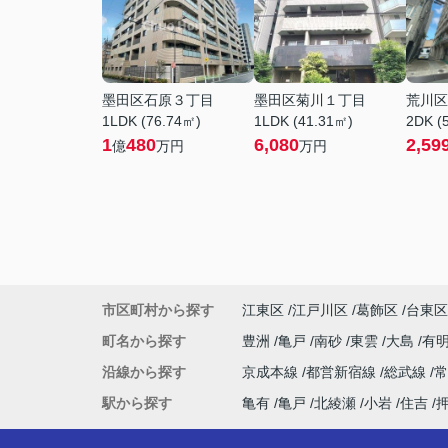
墨田区石原３丁目
墨田区菊川１丁目
荒川区
1LDK (76.74㎡)
1LDK (41.31㎡)
2DK (
1
480
6,080
2,59
億
万円
万円
市区町村から探す
江東区
江戸川区
葛飾区
台東区
町名から探す
豊洲
亀戸
南砂
東雲
大島
有
沿線から探す
京成本線
都営新宿線
総武線
駅から探す
亀有
亀戸
北綾瀬
小岩
住吉