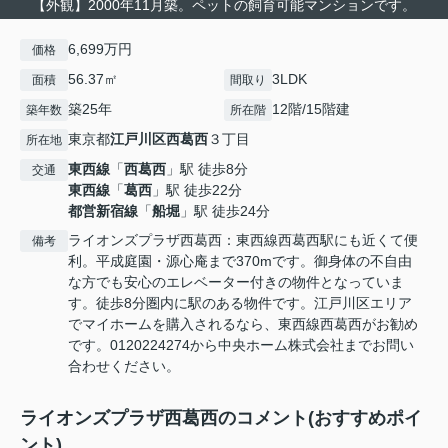
【外観】2000年11月築。ペットの飼育可能マンションです。
6,699万円
価格
56.37㎡
3LDK
面積
間取り
築25年
12階/15階建
築年数
所在階
東京都
江戸川区
西葛西
３丁目
所在地
東西線
「
西葛西
」駅 徒歩8分
交通
東西線
「
葛西
」駅 徒歩22分
都営新宿線
「
船堀
」駅 徒歩24分
ライオンズプラザ西葛西：東西線西葛西駅にも近くて便
備考
利。平成庭園・源心庵まで370mです。御身体の不自由
な方でも安心のエレベーター付きの物件となっていま
す。徒歩8分圏内に駅のある物件です。江戸川区エリア
でマイホームを購入されるなら、東西線西葛西がお勧め
です。0120224274から中央ホーム株式会社までお問い
合わせください。
ライオンズプラザ西葛西のコメント(おすすめポイ
ント)