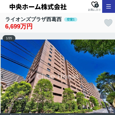
0
お気に入り
ライオンズプラザ西葛西
空室1
6,699万円
1
/
35