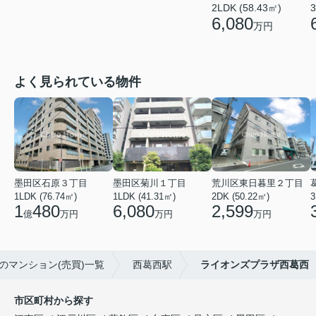
2LDK (58.43㎡)
3
6,080
万円
よく見られている物件
墨田区石原３丁目
墨田区菊川１丁目
荒川区東日暮里２丁目
1LDK (76.74㎡)
1LDK (41.31㎡)
2DK (50.22㎡)
3
1
480
6,080
2,599
億
万円
万円
万円
のマンション(売買)一覧
西葛西駅
ライオンズプラザ西葛西
市区町村から探す