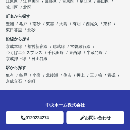
江東区
江戸川区
葛飾区
台東区
足立区
墨田区
荒川区
北区
町名から探す
豊洲
亀戸
南砂
東雲
大島
有明
西尾久
東和
東日暮里
北砂
沿線から探す
京成本線
都営新宿線
総武線
常磐緩行線
つくばエクスプレス
千代田線
東西線
半蔵門線
京成押上線
日比谷線
駅から探す
亀有
亀戸
小岩
北綾瀬
住吉
押上
三ノ輪
青砥
京成立石
金町
中央ホーム株式会社
0120224274
お問い合わせ