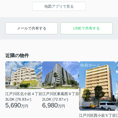
地図アプリで見る
メールで共有する
LINEで共有する
近隣の物件
江戸川区北小岩４丁目
江戸川区東葛西９丁目
3LDK (76.83㎡)
2LDK (72.87㎡)
5,690
6,980
万円
万円
江戸川区西小岩５丁目