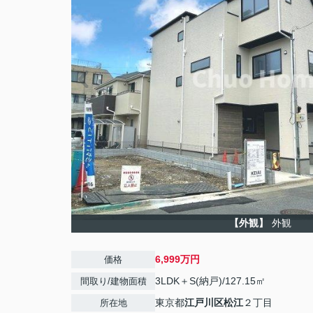
【外観】
外観
6,999万円
価格
3LDK＋S(納戸)/127.15㎡
間取り/建物面積
東京都
江戸川区
松江
２丁目
所在地