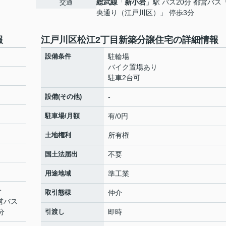
総武線
「
新小岩
」駅 バス20分 都営バス
交通
央通り（江戸川区）」 停歩3分
報
江戸川区松江2丁目新築分譲住宅の詳細情報
設備条件
駐輪場
バイク置場あり
駐車2台可
設備(その他)
-
駐車場/月額
有/0円
土地権利
所有権
国土法届出
不要
用途地域
準工業
分
取引態様
仲介
都営バス
分
引渡し
即時