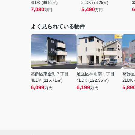
4LDK (99.88㎡)
3LDK (78.25㎡)
3
7,080
5,490
6
万円
万円
よく見られている物件
葛飾区東金町７丁目
足立区神明南１丁目
葛飾区
4LDK (115.71㎡)
4LDK (122.95㎡)
2LDK＋
6,099
6,199
5,89
万円
万円