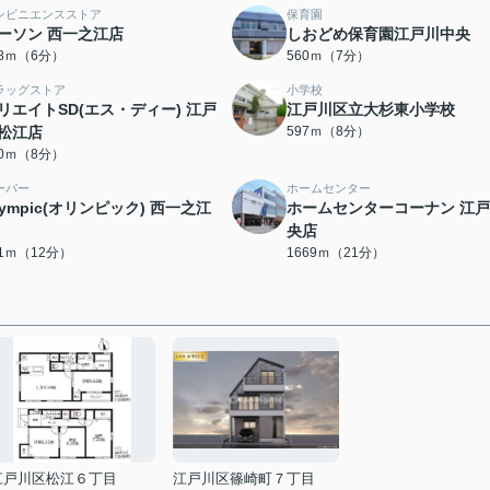
ンビニエンスストア
保育園
ーソン 西一之江店
しおどめ保育園江戸川中央
68ｍ（6分）
560ｍ（7分）
ラッグストア
小学校
リエイトSD(エス・ディー) 江戸
江戸川区立大杉東小学校
松江店
597ｍ（8分）
80ｍ（8分）
ーパー
ホームセンター
lympic(オリンピック) 西一之江
ホームセンターコーナン 江
央店
31ｍ（12分）
1669ｍ（21分）
江戸川区松江６丁目
江戸川区篠崎町７丁目