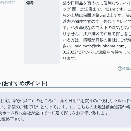
情報の見方
備考
薬や日用品を買うのに便利なツルハ
ッグ 西一之江店まで、421mです。
らの土地は前面道路6m以上です。築
以内の物件ですので、外観もキレイ
す。ベタ基礎なので床下の湿気も気
りません。江戸川区で戸建て探しを
いる方は、情報が満載の当社にご依
さい。sugimoto@chuohome.com、
0120224274からご連絡をお待ちし
ります。
情報
(おすすめポイント)
住宅。家から421mのところに、薬や日用品を買うのに便利なツルハド
多い、新築の戸建て物件となっております。こちらの土地は前面道路6m
央ホーム株式会社が全力で一戸建て探しをお手伝い致します。
mからご連絡下さい。