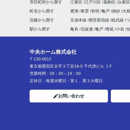
市区町村から探す
江東区
江戸川区
葛飾区
台東区
町名から探す
豊洲
東雲
有明
亀戸
南砂
大
沿線から探す
京成本線
都営新宿線
総武線
駅から探す
亀有
北綾瀬
亀戸
青砥
小岩
中央ホーム株式会社
〒130-0012
東京都墨田区太平３丁目18-5 千代津ビル １F
営業時間：
09：00～19：00
定休日：
毎週水曜日・第１、第３火曜日
お問い合わせ