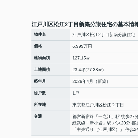
江戸川区松江2丁目新築分譲住宅の基本情
物件名
江戸川区松江2丁目新築分譲住宅
価格
6,999万円
建物面積
127.15㎡
土地面積
23.4坪(77.38㎡)
築年月
2026年4月（新築）
総戸数
1戸
所在地
東京都
江戸川区
松江
２丁目
交通
都営新宿線
「
一之江
」駅 徒歩27
総武線
「
新小岩
」駅 バス20分 
「中央通り（江戸川区）」 停歩3