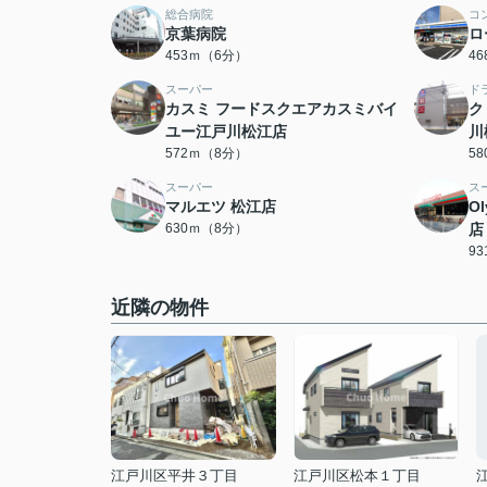
総合病院
コ
京葉病院
ロ
453ｍ（6分）
4
スーパー
ド
カスミ フードスクエアカスミバイ
ク
ユー江戸川松江店
川
572ｍ（8分）
5
スーパー
ス
マルエツ 松江店
O
630ｍ（8分）
店
9
近隣の物件
江戸川区平井３丁目
江戸川区松本１丁目