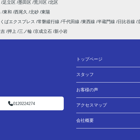
足立区
墨田区
荒川区
北区
島
東和
西尾久
北砂
東陽
つくばエクスプレス
常磐緩行線
千代田線
東西線
半蔵門線
日比谷線
住吉
押上
三ノ輪
京成立石
新小岩
トップページ
スタッフ
お客様の声
0120224274
アクセスマップ
会社概要