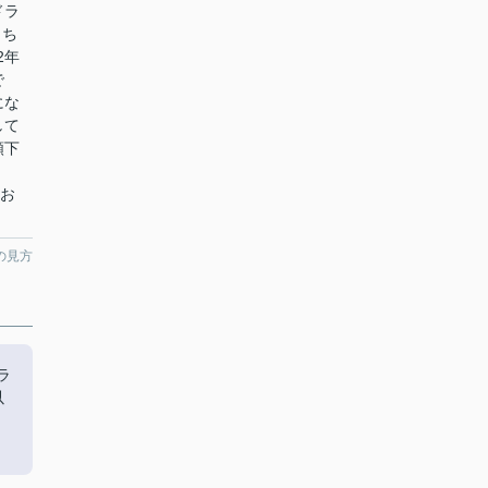
ドラ
こち
2年
で
にな
して
頼下
てお
の見方
ラ
以