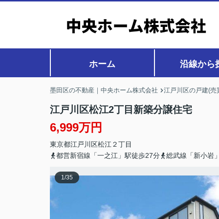
ホーム
沿線から
墨田区の不動産｜中央ホーム株式会社
江戸川区の戸建(売
江戸川区松江2丁目新築分譲住宅
6,999万円
東京都
江戸川区
松江
２丁目
都営新宿線「一之江」駅徒歩27分
総武線「新小岩」
1
/
35