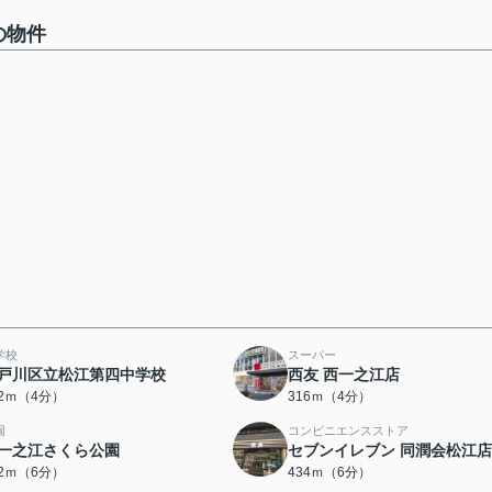
の物件
学校
スーパー
戸川区立松江第四中学校
西友 西一之江店
92ｍ（4分）
316ｍ（4分）
園
コンビニエンスストア
一之江さくら公園
セブンイレブン 同潤会松江店
32ｍ（6分）
434ｍ（6分）