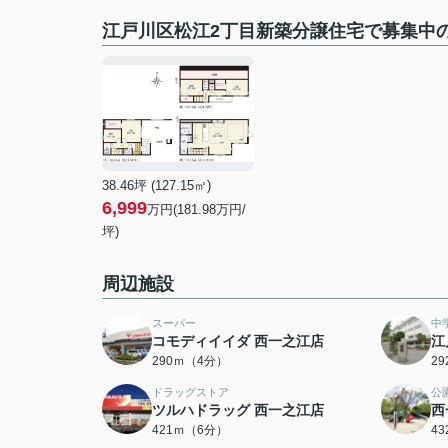
江戸川区松江2丁目新築分譲住宅で募集中
38.46坪 (127.15㎡)
6,999
万円(181.98万円/
坪)
周辺施設
スーパー
中
コモディイイダ 西一之江店
江
290ｍ（4分）
2
ドラッグストア
公
ツルハドラッグ 西一之江店
西
421ｍ（6分）
4