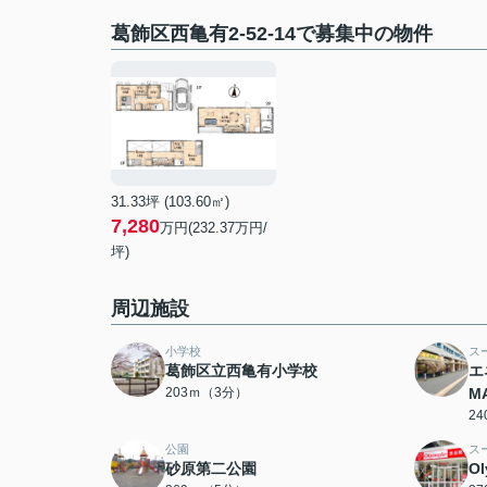
葛飾区西亀有2-52-14で募集中の物件
31.33坪 (103.60㎡)
7,280
万円(232.37万円/
坪)
周辺施設
小学校
ス
葛飾区立西亀有小学校
エ
203ｍ（3分）
M
2
公園
ス
砂原第二公園
O