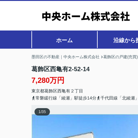
ホーム
沿線から
墨田区の不動産｜中央ホーム株式会社
葛飾区の戸建(売買
葛飾区西亀有2-52-14
7,280万円
東京都
葛飾区
西亀有
２丁目
常磐緩行線「綾瀬」駅徒歩14分
千代田線「北綾瀬」
1
/
35