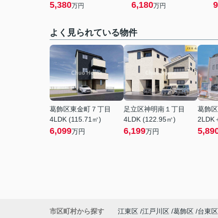
5,380
6,180
9
万円
万円
よく見られている物件
葛飾区東金町７丁目
足立区神明南１丁目
葛飾区
4LDK (115.71㎡)
4LDK (122.95㎡)
2LDK＋
6,099
6,199
5,89
万円
万円
市区町村から探す
江東区
江戸川区
葛飾区
台東区