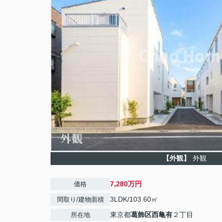
【外観】
外観
7,280万円
価格
3LDK/103.60㎡
間取り/建物面積
東京都
葛飾区
西亀有
２丁目
所在地