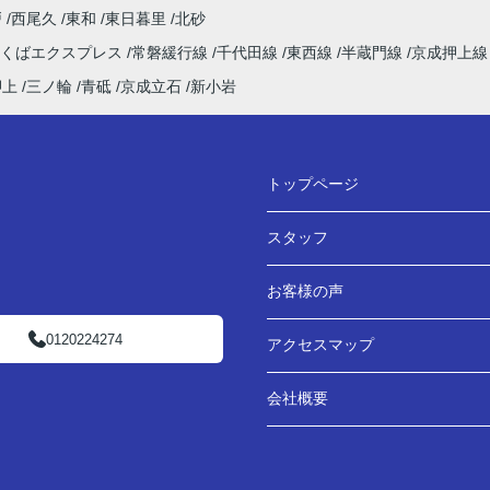
戸
西尾久
東和
東日暮里
北砂
つくばエクスプレス
常磐緩行線
千代田線
東西線
半蔵門線
京成押上
押上
三ノ輪
青砥
京成立石
新小岩
トップページ
スタッフ
お客様の声
0120224274
アクセスマップ
会社概要