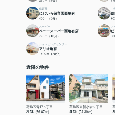
369ｍ（5分）
3
保育園
中
にじいろ保育園西亀有
葛
400ｍ（5分）
7
スーパー
ス
ベニースーパー西亀有店
ビ
796ｍ（10分）
8
ショッピングセンター
アリオ亀有
1600ｍ（20分）
近隣の物件
葛飾区青戸５丁目
葛飾区東新小岩２丁目
2LDK (66.07㎡)
4LDK (94.39㎡)
3