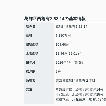
葛飾区西亀有2-52-14の基本情報
物件名
葛飾区西亀有2-52-14
価格
7,280万円
建物面積
103.60㎡
土地面積
19.96坪(66.01㎡)
築年月
2026年4月（新築）
総戸数
8戸
所在地
東京都
葛飾区
西亀有
２丁目
交通
常磐緩行線
「
綾瀬
」駅 徒歩14分
千代田線
「
北綾瀬
」駅 徒歩25分
京成本線
「
お花茶屋
」駅 徒歩24