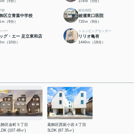
70ｍ（5分）
378ｍ（5分）
学校
総合病院
飾区立青葉中学校
綾瀬東口医院
01ｍ（9分）
720ｍ（9分）
ーパー
ショッピングセンター
ッグ・エー 足立東和店
リリオ亀有
00ｍ（10分）
1440ｍ（18分）
葛飾区金町５丁目
葛飾区西新小岩４丁目
LDK (107.48㎡)
3LDK (87.35㎡)