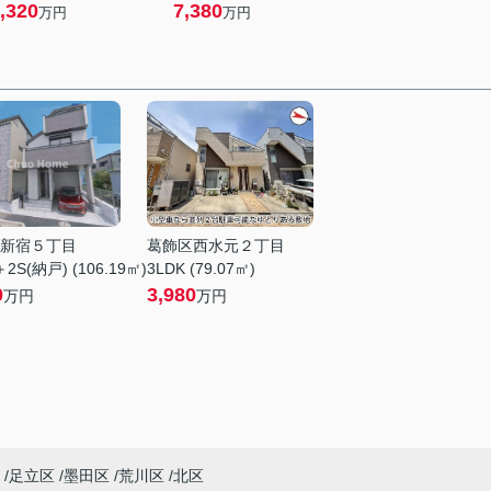
,320
7,380
万円
万円
新宿５丁目
葛飾区西水元２丁目
2S(納戸) (106.19㎡)
3LDK (79.07㎡)
0
3,980
万円
万円
足立区
墨田区
荒川区
北区