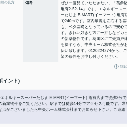
情報の見方
備考
ぜひ一度見ていただきたい、「葛飾
亀有2-52-14」です。エネルギース
ーたじま E-MART(イーマート) 亀有
で240mです。室内環境を左右する基
も、ベタ基礎となっているので安心
す。きれい好きな方に一押しなピカ
の新築物件です。葛飾区にて売買戸
を探すなら、中央ホーム株式会社が
伝い致します。0120224274から、
望の条件をお申し付けください。
情報
ポイント)
エネルギースーパーたじま E-MART(イーマート) 亀有店まで徒歩3分で
の新築物件をご覧ください。駅までは徒歩14分でアクセス可能です。常
な点がございましたら中央ホーム株式会社までお知らせ下さい。ご連絡