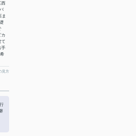
区西
ーパ
店ま
礎
で
ピカ
建て
お手
ご希
の見方
行
磐