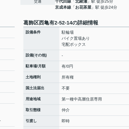
千代田線
「
北綾瀬
」駅 徒歩25分
交通
京成本線
「
お花茶屋
」駅 徒歩24分
葛飾区西亀有2-52-14の詳細情報
設備条件
駐輪場
バイク置場あり
宅配ボックス
設備(その他)
-
駐車場/月額
有/0円
土地権利
所有権
国土法届出
不要
用途地域
第一種中高層住居専用
取引態様
仲介
分
引渡し
即時