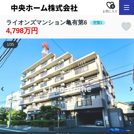
0
お気に入り
ライオンズマンション亀有第6
空室1
4,798万円
1
/
35