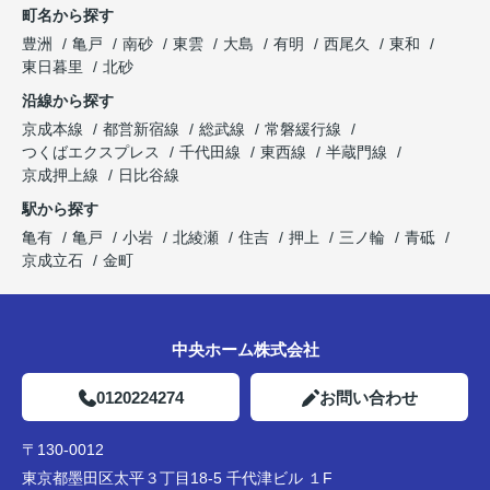
町名から探す
豊洲
亀戸
南砂
東雲
大島
有明
西尾久
東和
東日暮里
北砂
沿線から探す
京成本線
都営新宿線
総武線
常磐緩行線
つくばエクスプレス
千代田線
東西線
半蔵門線
京成押上線
日比谷線
駅から探す
亀有
亀戸
小岩
北綾瀬
住吉
押上
三ノ輪
青砥
京成立石
金町
中央ホーム株式会社
0120224274
お問い合わせ
〒130-0012
東京都墨田区太平３丁目18-5 千代津ビル １F