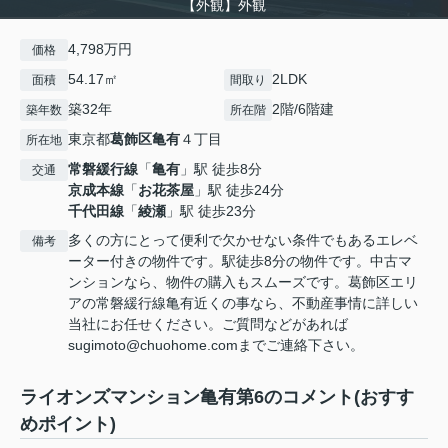
【外観】外観
4,798万円
価格
54.17㎡
2LDK
面積
間取り
築32年
2階/6階建
築年数
所在階
東京都
葛飾区
亀有
４丁目
所在地
常磐緩行線
「
亀有
」駅 徒歩8分
交通
京成本線
「
お花茶屋
」駅 徒歩24分
千代田線
「
綾瀬
」駅 徒歩23分
多くの方にとって便利で欠かせない条件でもあるエレベ
備考
ーター付きの物件です。駅徒歩8分の物件です。中古マ
ンションなら、物件の購入もスムーズです。葛飾区エリ
アの常磐緩行線亀有近くの事なら、不動産事情に詳しい
当社にお任せください。ご質問などがあれば
sugimoto@chuohome.comまでご連絡下さい。
ライオンズマンション亀有第6のコメント(おすす
めポイント)