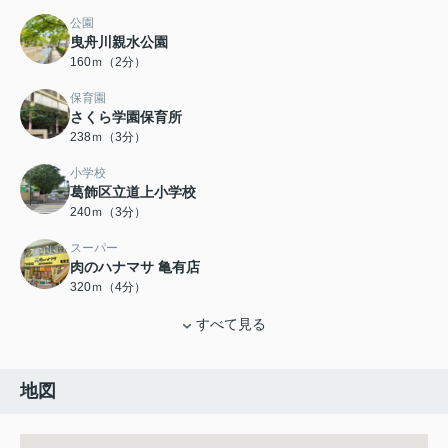
公園
曳舟川親水公園
160ｍ（2分）
保育園
さくら学園保育所
238ｍ（3分）
小学校
葛飾区立道上小学校
240ｍ（3分）
スーパー
肉のハナマサ 亀有店
320ｍ（4分）
すべて見る
地図