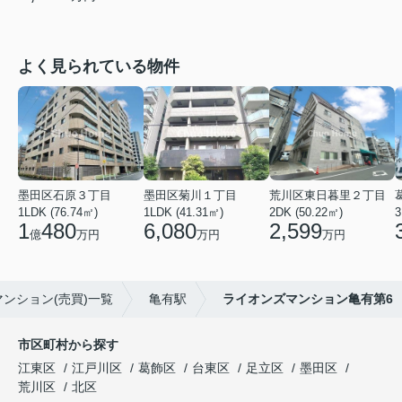
よく見られている物件
墨田区石原３丁目
墨田区菊川１丁目
荒川区東日暮里２丁目
1LDK (76.74㎡)
1LDK (41.31㎡)
2DK (50.22㎡)
3
1
480
6,080
2,599
億
万円
万円
万円
ンション(売買)一覧
亀有駅
ライオンズマンション亀有第6
市区町村から探す
江東区
江戸川区
葛飾区
台東区
足立区
墨田区
荒川区
北区