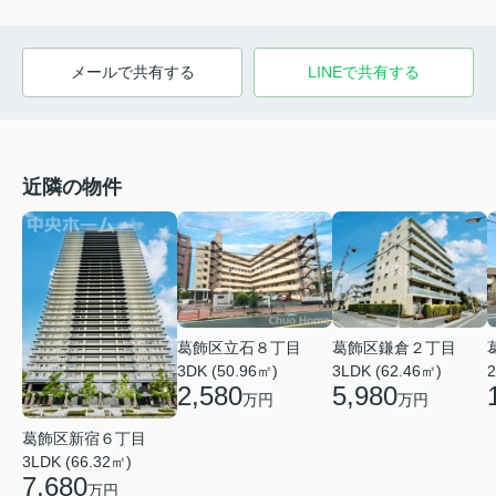
メールで共有する
LINEで共有する
近隣の物件
葛飾区鎌倉２丁目
葛飾区立石８丁目
3LDK (62.46㎡)
2
3DK (50.96㎡)
5,980
2,580
万円
万円
葛飾区新宿６丁目
3LDK (66.32㎡)
7,680
万円