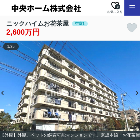
0
お気に入り
ニックハイムお花茶屋
空室1
2,600万円
1
/
35
【外観】外観。ペットの飼育可能マンションです。京成本線「お花茶屋