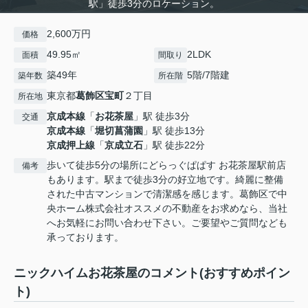
駅」徒歩3分のロケーション。
2,600万円
価格
49.95㎡
2LDK
面積
間取り
築49年
5階/7階建
築年数
所在階
東京都
葛飾区
宝町
２丁目
所在地
京成本線
「
お花茶屋
」駅 徒歩3分
交通
京成本線
「
堀切菖蒲園
」駅 徒歩13分
京成押上線
「
京成立石
」駅 徒歩22分
歩いて徒歩5分の場所にどらっぐぱぱす お花茶屋駅前店
備考
もあります。駅まで徒歩3分の好立地です。綺麗に整備
された中古マンションで清潔感を感じます。葛飾区で中
央ホーム株式会社オススメの不動産をお求めなら、当社
へお気軽にお問い合わせ下さい。ご要望やご質問なども
承っております。
ニックハイムお花茶屋のコメント(おすすめポイン
ト)