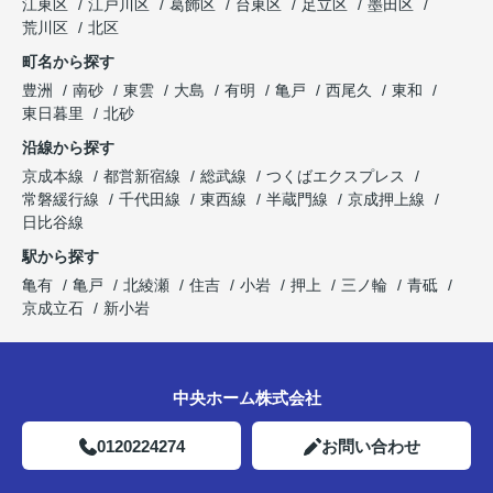
江東区
江戸川区
葛飾区
台東区
足立区
墨田区
荒川区
北区
町名から探す
豊洲
南砂
東雲
大島
有明
亀戸
西尾久
東和
東日暮里
北砂
沿線から探す
京成本線
都営新宿線
総武線
つくばエクスプレス
常磐緩行線
千代田線
東西線
半蔵門線
京成押上線
日比谷線
駅から探す
亀有
亀戸
北綾瀬
住吉
小岩
押上
三ノ輪
青砥
京成立石
新小岩
中央ホーム株式会社
0120224274
お問い合わせ