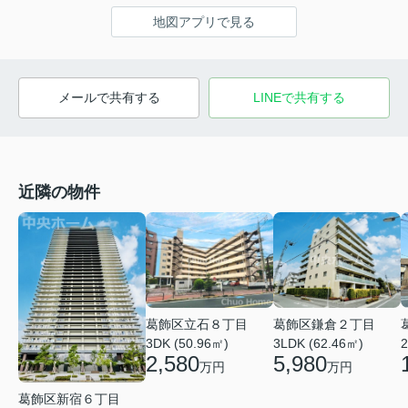
地図アプリで見る
メールで共有する
LINEで共有する
近隣の物件
葛飾区鎌倉２丁目
葛飾区立石８丁目
3LDK (62.46㎡)
2
3DK (50.96㎡)
5,980
2,580
万円
万円
葛飾区新宿６丁目