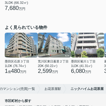
3LDK (66.32㎡)
7,680
万円
よく見られている物件
墨田区石原３丁目
荒川区東日暮里２丁目
墨田区菊川１丁目
1LDK (76.74㎡)
2DK (50.22㎡)
1LDK (41.31㎡)
3
1
480
2,599
6,080
億
万円
万円
万円
のマンション(売買)一覧
お花茶屋駅
ニックハイムお花茶屋
市区町村から探す