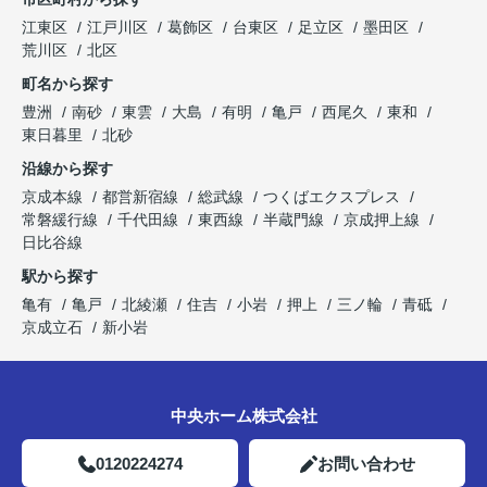
江東区
江戸川区
葛飾区
台東区
足立区
墨田区
荒川区
北区
町名から探す
豊洲
南砂
東雲
大島
有明
亀戸
西尾久
東和
東日暮里
北砂
沿線から探す
京成本線
都営新宿線
総武線
つくばエクスプレス
常磐緩行線
千代田線
東西線
半蔵門線
京成押上線
日比谷線
駅から探す
亀有
亀戸
北綾瀬
住吉
小岩
押上
三ノ輪
青砥
京成立石
新小岩
中央ホーム株式会社
0120224274
お問い合わせ