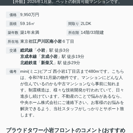
【外観】2026年1月築。ペットの飼育可能マンションです。
9,950万円
価格
59.16㎡
2LDK
面積
間取り
築1年未満
14階/33階建
築年数
所在階
東京都
江戸川区
南小岩
６丁目
所在地
総武線
「
小岩
」駅 徒歩3分
交通
京成本線
「
京成小岩
」駅 徒歩19分
北総鉄道
「
新柴又
」駅 徒歩29分
mini(ミニ)ピアゴ 西小岩1丁目店まで480mです。こちら
備考
は、令和7年11月築の物件です。マンションにどんな人
が住んでいるのかも中古マンションなら事前に知れま
す。制震構造は、様々な技術開発が行われていて、日々
進歩し続けています。不動産のことで悩みがあるなら、
中央ホーム株式会社にご連絡下さい。お客様のお悩みを
解決できるよう、当社スタッフがしっかりとサポート致
します。
プラウドタワー小岩フロントのコメント(おすすめ