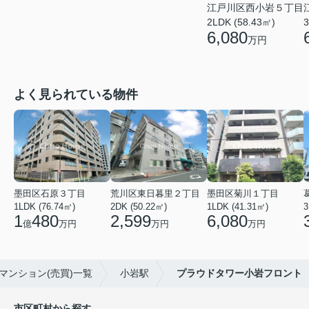
江戸川区西小岩５丁目
2LDK (58.43㎡)
3
6,080
万円
よく見られている物件
墨田区石原３丁目
荒川区東日暮里２丁目
墨田区菊川１丁目
1LDK (76.74㎡)
2DK (50.22㎡)
1LDK (41.31㎡)
3
1
480
2,599
6,080
億
万円
万円
万円
マンション(売買)一覧
小岩駅
プラウドタワー小岩フロント
市区町村から探す