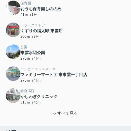
保育園
おうち保育園しののめ
41ｍ（1分）
ドラッグストア
くすりの福太郎 東雲店
200ｍ（3分）
公園
東雲水辺公園
270ｍ（4分）
コンビニエンスストア
ファミリーマート 江東東雲一丁目店
275ｍ（4分）
総合病院
かしわぎクリニック
318ｍ（4分）
すべて見る