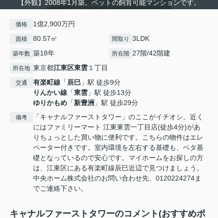
【外観】2008年1月築。ペットの飼育可能マンションです。
1億2,900万円
価格
80.57㎡
3LDK
面積
間取り
築18年
27階/42階建
築年数
所在階
東京都
江東区
東雲
１丁目
所在地
有楽町線
「
辰巳
」駅 徒歩9分
交通
りんかい線
「
東雲
」駅 徒歩13分
ゆりかもめ
「
新豊洲
」駅 徒歩29分
「キャナルファーストタワー」のここがイチオシ。近く
備考
にはファミリーマート 江東東雲一丁目店(徒歩4分)があ
りちょっとした買い物に便利です。こちらの物件はエレ
ベーター付きです。室内環境を左右する基礎も、ベタ基
礎となっているので安心です。マイホームをお探しの方
は、江東区にある有楽町線辰巳近辺で見つけましょう。
中央ホーム株式会社のお問い合わせ先、0120224274ま
でご連絡下さい。
キャナルファーストタワーのコメント(おすすめポ