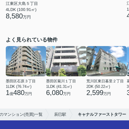
江東区大島５丁目
1
4LDK (100.91㎡)
8,580
万円
よく見られている物件
墨田区石原３丁目
墨田区菊川１丁目
荒川区東日暮里２丁目
1LDK (76.74㎡)
1LDK (41.31㎡)
2DK (50.22㎡)
3
1
480
6,080
2,599
億
万円
万円
万円
のマンション(売買)一覧
辰巳駅
キャナルファーストタワー