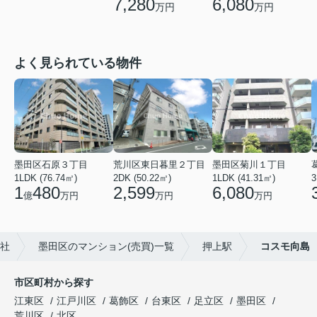
7,280
6,080
万円
万円
よく見られている物件
墨田区石原３丁目
荒川区東日暮里２丁目
墨田区菊川１丁目
1LDK (76.74㎡)
2DK (50.22㎡)
1LDK (41.31㎡)
3
1
480
2,599
6,080
億
万円
万円
万円
社
墨田区のマンション(売買)一覧
押上駅
コスモ向島
市区町村から探す
江東区
江戸川区
葛飾区
台東区
足立区
墨田区
荒川区
北区