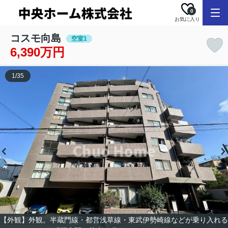
0
お気に入り
コスモ向島
空室1
6,390万円
1
/
35
【外観】外観。半蔵門線・都営浅草線・東武伊勢崎線などが乗り入れる