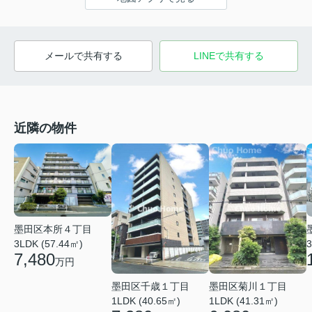
メールで共有する
LINEで共有する
近隣の物件
墨田区本所４丁目
3LDK (57.44㎡)
3
7,480
万円
墨田区千歳１丁目
墨田区菊川１丁目
1LDK (40.65㎡)
1LDK (41.31㎡)