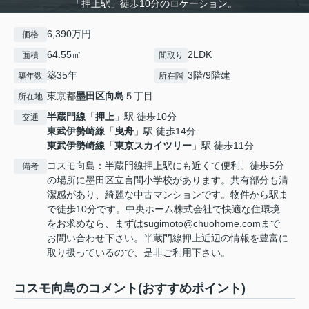
「押上駅」徒歩10分のロケーション。
6,390万円
価格
64.55㎡
2LDK
面積
間取り
築35年
3階/9階建
築年数
所在階
東京都
墨田区
向島
５丁目
所在地
半蔵門線
「
押上
」駅 徒歩10分
交通
東武伊勢崎線
「
曳舟
」駅 徒歩14分
東武伊勢崎線
「
東京スカイツリー
」駅 徒歩11分
コスモ向島：半蔵門線押上駅にも近くて便利。徒歩5分
備考
の場所に墨田区立言問小学校があります。共有部分も清
潔感があり、綺麗な中古マンションです。物件から駅ま
で徒歩10分です。中央ホーム株式会社で快適な住環境
をお求めなら、まずはsugimoto@chuohome.comまで
お問い合わせ下さい。半蔵門線押上近辺の情報を豊富に
取り扱っているので、是非ご利用下さい。
コスモ向島のコメント(おすすめポイント)