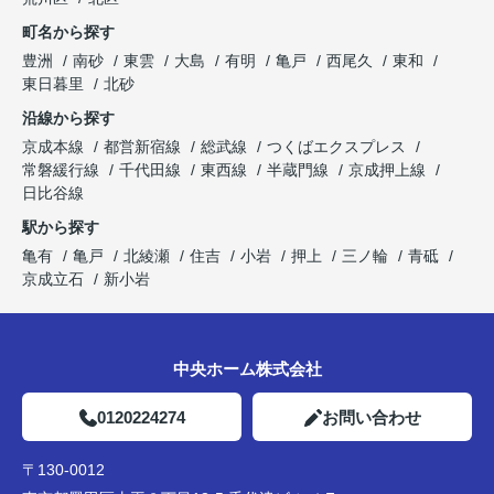
町名から探す
豊洲
南砂
東雲
大島
有明
亀戸
西尾久
東和
東日暮里
北砂
沿線から探す
京成本線
都営新宿線
総武線
つくばエクスプレス
常磐緩行線
千代田線
東西線
半蔵門線
京成押上線
日比谷線
駅から探す
亀有
亀戸
北綾瀬
住吉
小岩
押上
三ノ輪
青砥
京成立石
新小岩
中央ホーム株式会社
0120224274
お問い合わせ
〒130-0012