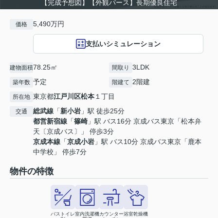
【完成予想図】【外観パース】長期優良住宅
5,490万円
価格
支払いシミュレーション
78.25㎡
3LDK
建物面積
間取り
予定
2階建
築年数
階建て
東京都
江戸川区
松本
１丁目
所在地
総武線
「
新小岩
」駅 徒歩25分
交通
都営新宿線
「
篠崎
」駅 バス16分 京成バス東京「松本弁
天〔京成バス〕」 停歩3分
京成本線
「
京成小岩
」駅 バス10分 京成バス東京「鹿本
中学校」 停歩7分
物件の特徴
バストイレ
室内洗濯機
カウンター
浴室乾燥機