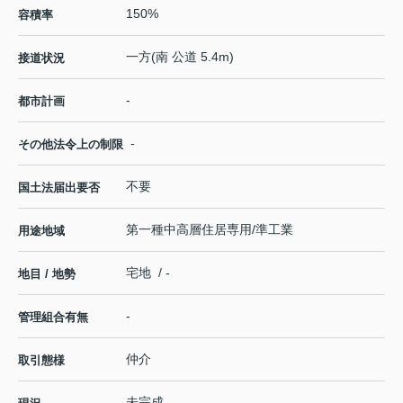
150%
容積率
一方(南 公道 5.4m)
接道状況
-
都市計画
-
その他法令上の制限
不要
国土法届出要否
第一種中高層住居専用/準工業
用途地域
宅地 / -
地目 / 地勢
-
管理組合有無
仲介
取引態様
未完成