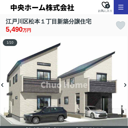
0
お気に入り
江戸川区松本１丁目新築分譲住宅
5,490
万円
1
/
10