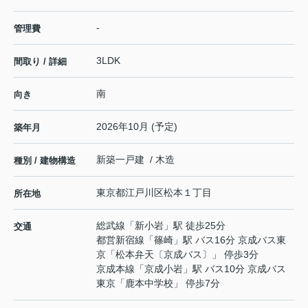
-
管理費
3LDK
間取り / 詳細
南
向き
2026年10月 (予定)
築年月
新築一戸建 / 木造
種別 / 建物構造
東京都
江戸川区
松本
１丁目
所在地
総武線
「
新小岩
」駅 徒歩25分
交通
都営新宿線
「
篠崎
」駅 バス16分 京成バス東
京「松本弁天〔京成バス〕」 停歩3分
京成本線
「
京成小岩
」駅 バス10分 京成バス
東京「鹿本中学校」 停歩7分