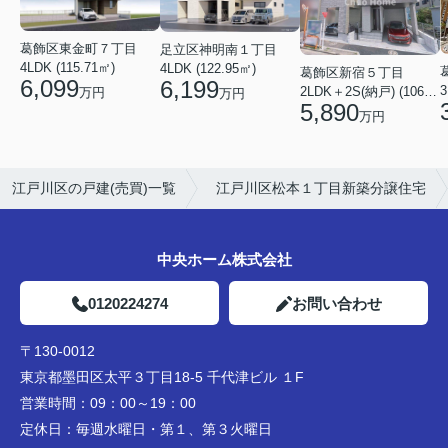
葛飾区東金町７丁目
足立区神明南１丁目
4LDK (115.71㎡)
4LDK (122.95㎡)
葛飾区新宿５丁目
6,099
6,199
3
2LDK＋2S(納戸) (106.19㎡)
万円
万円
5,890
万円
江戸川区の戸建(売買)一覧
江戸川区松本１丁目新築分譲住宅
中央ホーム株式会社
0120224274
お問い合わせ
〒130-0012
東京都墨田区太平３丁目18-5 千代津ビル １F
営業時間：
09：00～19：00
定休日：
毎週水曜日・第１、第３火曜日