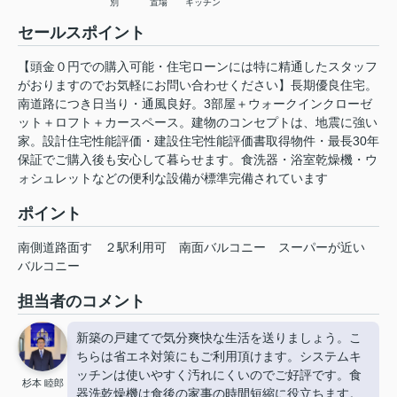
別
置場
キッチン
セールスポイント
【頭金０円での購入可能・住宅ローンには特に精通したスタッフ
がおりますのでお気軽にお問い合わせください】長期優良住宅。
南道路につき日当り・通風良好。3部屋＋ウォークインクローゼ
ット＋ロフト＋カースペース。建物のコンセプトは、地震に強い
家。設計住宅性能評価・建設住宅性能評価書取得物件・最長30年
保証でご購入後も安心して暮らせます。食洗器・浴室乾燥機・ウ
ォシュレットなどの便利な設備が標準完備されています
ポイント
南側道路面す
２駅利用可
南面バルコニー
スーパーが近い
バルコニー
担当者のコメント
新築の戸建てで気分爽快な生活を送りましょう。こ
ちらは省エネ対策にもご利用頂けます。システムキ
ッチンは使いやすく汚れにくいのでご好評です。食
杉本 睦郎
器洗乾燥機は食後の家事の時間短縮に役立ちます。