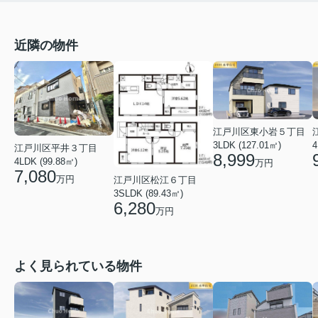
近隣の物件
江戸川区東小岩５丁目
4
3LDK (127.01㎡)
江戸川区平井３丁目
8,999
4LDK (99.88㎡)
万円
7,080
万円
江戸川区松江６丁目
3SLDK (89.43㎡)
6,280
万円
よく見られている物件