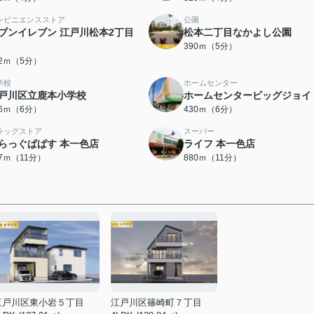
ンビニエンスストア
公園
ブンイレブン 江戸川松本2丁目
松本二丁目なかよし公園
390ｍ（5分）
82ｍ（5分）
学校
ホームセンター
戸川区立鹿本小学校
ホームセンタービッグジョイ
26ｍ（6分）
430ｍ（6分）
ラッグストア
スーパー
らっぐぱぱす 本一色店
ライフ 本一色店
77ｍ（11分）
880ｍ（11分）
江戸川区東小岩５丁目
江戸川区篠崎町７丁目