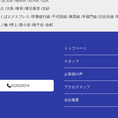
足立区
墨田区
荒川区
北区
尾久
大島
東和
東日暮里
北砂
つくばエクスプレス
常磐緩行線
千代田線
東西線
半蔵門線
日比谷線
三ノ輪
押上
新小岩
南千住
金町
トップページ
スタッフ
お客様の声
0120224274
アクセスマップ
会社概要