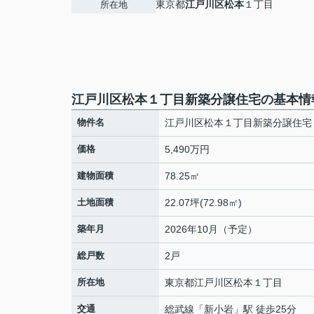
東京都
江戸川区
松本
１丁目
所在地
江戸川区松本１丁目新築分譲住宅の基本情
物件名
江戸川区松本１丁目新築分譲住宅
価格
5,490万円
建物面積
78.25㎡
土地面積
22.07坪(72.98㎡)
築年月
2026年10月（予定）
総戸数
2戸
所在地
東京都
江戸川区
松本
１丁目
交通
総武線
「
新小岩
」駅 徒歩25分