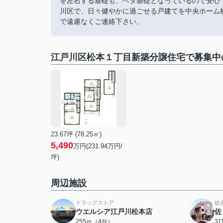
を左右する基礎も、ベタ基礎となっているので安心
川区で、日々健やかに過ごせる戸建てを中央ホーム株式会社
で遠慮なくご連絡下さい。
江戸川区松本１丁目新築分譲住宅で募集中
23.67坪 (78.25㎡)
5,490
万円(231.94万円/
坪)
周辺施設
ドラッグストア
総
ウエルシア江戸川松本店
佐
255ｍ（4分）
3