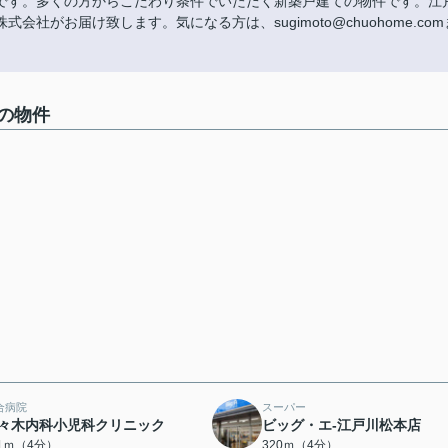
です。多くの方からこだわり条件でいただく新築戸建ての物件です。江
がお届け致します。気になる方は、sugimoto@chuohome.com
の物件
合病院
スーパー
々木内科小児科クリニック
ビッグ・エ-江戸川松本店
11ｍ（4分）
320ｍ（4分）