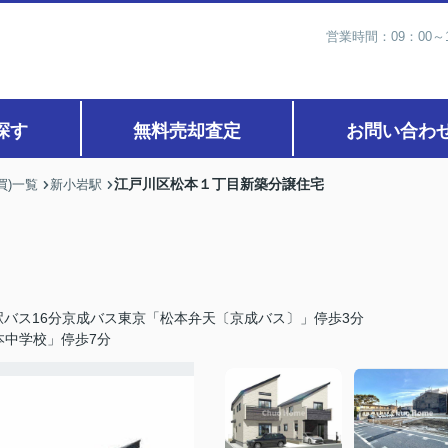
営業時間：09：00
探す
無料売却査定
お問い合わ
江戸川区松本１丁目新築分譲住宅
買)一覧
新小岩駅
バス16分京成バス東京「松本弁天〔京成バス〕」停歩3分
本中学校」停歩7分