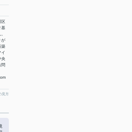
川区
タ基
ん。
りが
新築
マイ
中央
お問
com
の見方
境