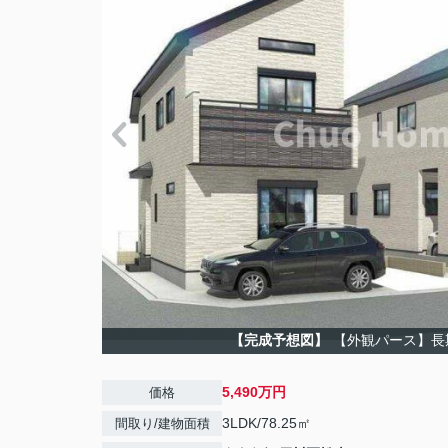
【完成予想図】
【外観パース】長
5,490万円
価格
3LDK/78.25㎡
間取り/建物面積