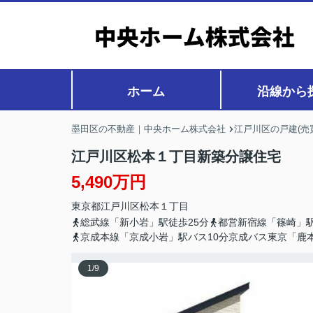
ホーム
沿線から
墨田区の不動産｜中央ホーム株式会社
江戸川区の戸建(売
江戸川区松本１丁目新築分譲住宅
5,490万円
東京都
江戸川区
松本
１丁目
総武線「新小岩」駅徒歩25分
都営新宿線「篠崎」駅
京成本線「京成小岩」駅バス10分京成バス東京「鹿
1
/
9