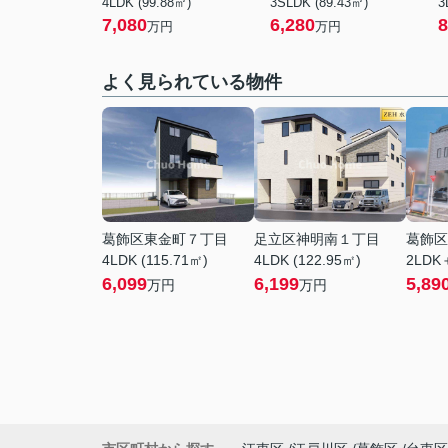
4LDK (99.88㎡)
3SLDK (89.43㎡)
3
7,080
6,280
8
万円
万円
よく見られている物件
葛飾区東金町７丁目
足立区神明南１丁目
葛飾区
4LDK (115.71㎡)
4LDK (122.95㎡)
2LDK＋
6,099
6,199
5,89
万円
万円