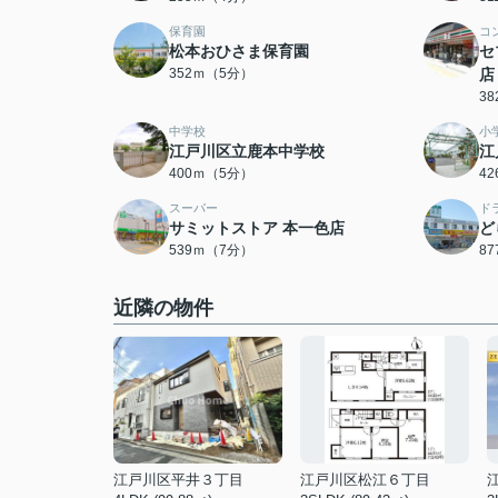
保育園
コ
松本おひさま保育園
セ
352ｍ（5分）
店
3
中学校
小
江戸川区立鹿本中学校
江
400ｍ（5分）
4
スーパー
ド
サミットストア 本一色店
ど
539ｍ（7分）
8
近隣の物件
江戸川区平井３丁目
江戸川区松江６丁目