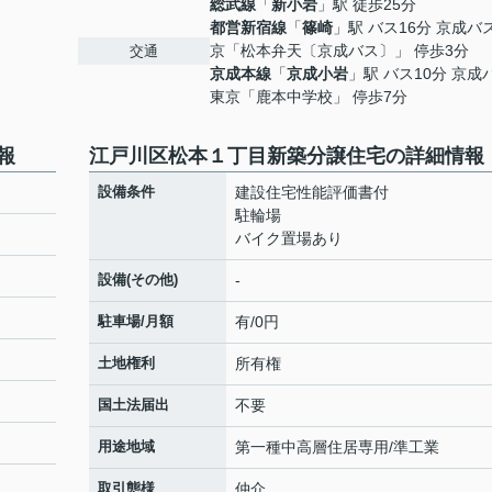
総武線
「
新小岩
」駅 徒歩25分
都営新宿線
「
篠崎
」駅 バス16分 京成バ
京「松本弁天〔京成バス〕」 停歩3分
交通
京成本線
「
京成小岩
」駅 バス10分 京成
東京「鹿本中学校」 停歩7分
報
江戸川区松本１丁目新築分譲住宅の詳細情報
設備条件
建設住宅性能評価書付
駐輪場
バイク置場あり
設備(その他)
-
駐車場/月額
有/0円
土地権利
所有権
国土法届出
不要
用途地域
第一種中高層住居専用/準工業
取引態様
仲介