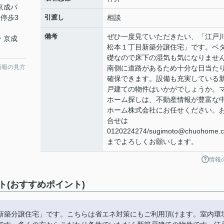
 京成バ
停歩3
引渡し
相談
備考
ぜひ一度見ていただきたい、「江戸
分 京成
松本１丁目新築分譲住宅」です。ベ
礎なので床下の湿気も気になりませ
情報の見方
南側に道路があるため十分な日当た
確保できます。設備も充実している
戸建ての物件はいかがでしょうか。
ホーム探しは、不動産情報が豊富な
ホーム株式会社にお任せください。
合せは
0120224274/sugimoto@chuohome.
までよろしくお願いします。
情報
(おすすめポイント)
新築分譲住宅」です。こちらは省エネ対策にもご利用頂けます。室内環