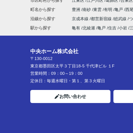
市区町村から探す
江東区
江戸川区
葛飾区
台東区
町名から探す
豊洲
南砂
東雲
有明
亀戸
西
沿線から探す
京成本線
都営新宿線
総武線
駅から探す
亀有
北綾瀬
亀戸
住吉
小岩
中央ホーム株式会社
〒130-0012
東京都墨田区太平３丁目18-5 千代津ビル １F
営業時間：
09：00～19：00
定休日：
毎週水曜日・第１、第３火曜日
お問い合わせ