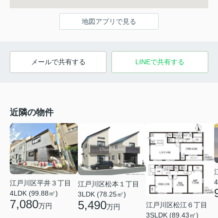
地図アプリで見る
メールで共有する
LINEで共有する
近隣の物件
4
江戸川区平井３丁目
江戸川区松本１丁目
4LDK (99.88㎡)
3LDK (78.25㎡)
7,080
5,490
江戸川区松江６丁目
万円
万円
3SLDK (89.43㎡)