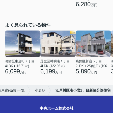
6,280
万円
よく見られている物件
葛飾区東金町７丁目
足立区神明南１丁目
葛飾区新宿５丁目
4LDK (115.71㎡)
4LDK (122.95㎡)
2LDK＋2S(納戸) (106.19㎡)
3
6,099
6,199
5,890
万円
万円
万円
戸建(売買)一覧
小岩駅
江戸川区南小岩1丁目新築分譲住宅
中央ホーム株式会社