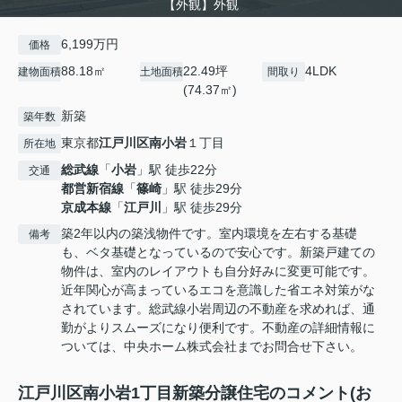
【外観】外観
6,199万円
価格
88.18㎡
22.49坪
4LDK
建物面積
土地面積
間取り
(74.37㎡)
新築
築年数
東京都
江戸川区
南小岩
１丁目
所在地
総武線
「
小岩
」駅 徒歩22分
交通
都営新宿線
「
篠崎
」駅 徒歩29分
京成本線
「
江戸川
」駅 徒歩29分
築2年以内の築浅物件です。室内環境を左右する基礎
備考
も、ベタ基礎となっているので安心です。新築戸建ての
物件は、室内のレイアウトも自分好みに変更可能です。
近年関心が高まっているエコを意識した省エネ対策がな
されています。総武線小岩周辺の不動産を求めれば、通
勤がよりスムーズになり便利です。不動産の詳細情報に
ついては、中央ホーム株式会社までお問合せ下さい。
江戸川区南小岩1丁目新築分譲住宅のコメント(お