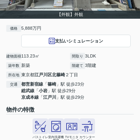
【外観】外観
5,888万円
価格
支払いシミュレーション
113.23㎡
3LDK
建物面積
間取り
新築
3階建
築年数
階建て
東京都
江戸川区
北篠崎
２丁目
所在地
都営新宿線
「
篠崎
」駅 徒歩23分
交通
総武線
「
小岩
」駅 徒歩29分
京成本線
「
江戸川
」駅 徒歩29分
物件の特徴
バストイレ
室内洗濯機
TVモニタ
カウンター