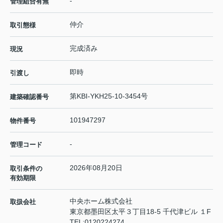
-
管理組合有無
仲介
取引態様
完成済み
現況
即時
引渡し
第KBI-YKH25-10-3454号
建築確認番号
101947297
物件番号
-
管理コード
2026年08月20日
取引条件の
有効期限
中央ホーム株式会社
取扱会社
東京都墨田区太平３丁目18-5 千代津ビル １F
TEL:
0120224274