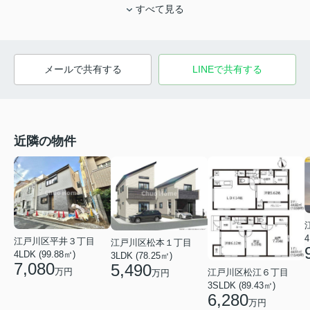
すべて見る
メールで共有する
LINEで共有する
近隣の物件
4
江戸川区平井３丁目
江戸川区松本１丁目
4LDK (99.88㎡)
3LDK (78.25㎡)
7,080
5,490
万円
江戸川区松江６丁目
万円
3SLDK (89.43㎡)
6,280
万円