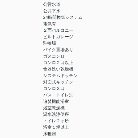
公営水道
公共下水
24時間換気システム
電気有
２面バルコニー
ビルトガレージ
駐輪場
バイク置場あり
ガスコンロ
コンロ２口以上
食器洗い乾燥機
システムキッチン
対面式キッチン
コンロ３口
バス・トイレ別
追焚機能浴室
浴室乾燥機
温水洗浄便座
トイレ２ヶ所
浴室１坪以上
床暖房