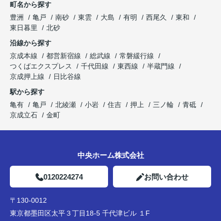
町名から探す
豊洲
亀戸
南砂
東雲
大島
有明
西尾久
東和
東日暮里
北砂
沿線から探す
京成本線
都営新宿線
総武線
常磐緩行線
つくばエクスプレス
千代田線
東西線
半蔵門線
京成押上線
日比谷線
駅から探す
亀有
亀戸
北綾瀬
小岩
住吉
押上
三ノ輪
青砥
京成立石
金町
中央ホーム株式会社
0120224274
お問い合わせ
〒130-0012
東京都墨田区太平３丁目18-5 千代津ビル １F