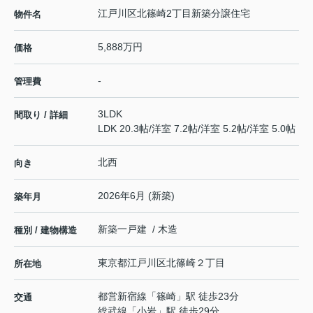
江戸川区北篠崎2丁目新築分譲住宅
物件名
5,888万円
価格
-
管理費
3LDK
間取り / 詳細
LDK 20.3帖
/
洋室 7.2帖
/
洋室 5.2帖
/
洋室 5.0帖
北西
向き
2026年6月 (新築)
築年月
新築一戸建 / 木造
種別 / 建物構造
東京都
江戸川区
北篠崎
２丁目
所在地
都営新宿線
「
篠崎
」駅 徒歩23分
交通
総武線
「
小岩
」駅 徒歩29分