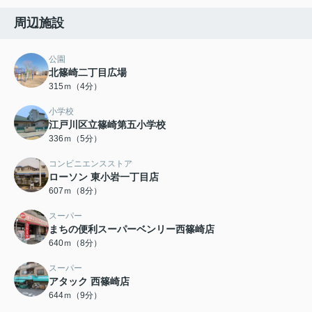
周辺施設
公園
北篠崎二丁目広場
315ｍ（4分）
小学校
江戸川区立篠崎第五小学校
336ｍ（5分）
コンビニエンスストア
ローソン 東小岩一丁目店
607ｍ（8分）
スーパー
まちの便利スーパーベンリー西篠崎店
640ｍ（8分）
スーパー
アタック 西篠崎店
644ｍ（9分）