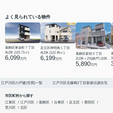
よく見られている物件
葛飾区東金町７丁目
足立区神明南１丁目
4LDK (115.71㎡)
4LDK (122.95㎡)
葛飾区新宿５丁目
6,099
6,199
3
2LDK＋2S(納戸) (106.19㎡)
万円
万円
5,890
万円
江戸川区の戸建(売買)一覧
江戸川区北篠崎2丁目新築分譲住宅
市区町村から探す
江東区
江戸川区
葛飾区
台東区
足立区
墨田区
荒川区
北区