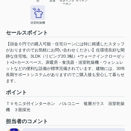
別
置場
付きインタ
キッチン
ーホン
浴室乾燥機
セールスポイント
【頭金０円での購入可能・住宅ローンには特に精通したスタッフ
がおりますのでお気軽にお問い合わせください】住環境良好な閑
静な住宅地。3LDK（リビング20.3帖）+ウォークインクローゼッ
ト×2+カースペース。床暖房・食洗器・浴室乾燥機・ウォシュレ
ットなどの便利な設備が標準完備されています。建物には、30年
長期サポートシステムがありますのでご購入後も安心して暮らせ
ます。
ポイント
ＴＶモニタ付インターホン
バルコニー
複層ガラス
浴室乾燥
機
３面採光
担当者のコメント