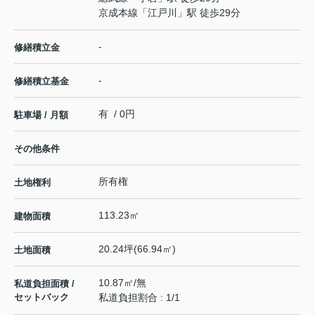
京成本線
「
江戸川
」駅 徒歩29分
-
修繕積立金
-
修繕積立基金
有 / 0円
駐車場 / 月額
その他条件
所有権
土地権利
113.23㎡
建物面積
20.24坪(66.94㎡)
土地面積
10.87㎡/無
私道負担面積 /
セットバック
私道負担割合 : 1/1