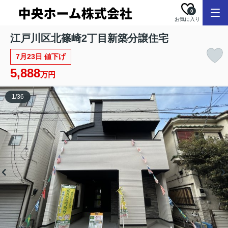
0
お気に入り
江戸川区北篠崎2丁目新築分譲住宅
7月23日 値下げ
5,888
万円
1
/
36