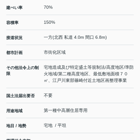
70%
建ぺい率
150%
容積率
一方(北西 私道 4.0m 間口 6.8m)
接道状況
市街化区域
都市計画
宅地造成及び特定盛土等規制法/高度地区/準防
その他法令上の制
限
火地域/第二種高度地区、最低敷地面積７０
㎡、江戸川東部篠崎付近土地区画整理事業
不要
国土法届出要否
第一種中高層住居専用
用途地域
宅地 / 平坦
地目 / 地勢