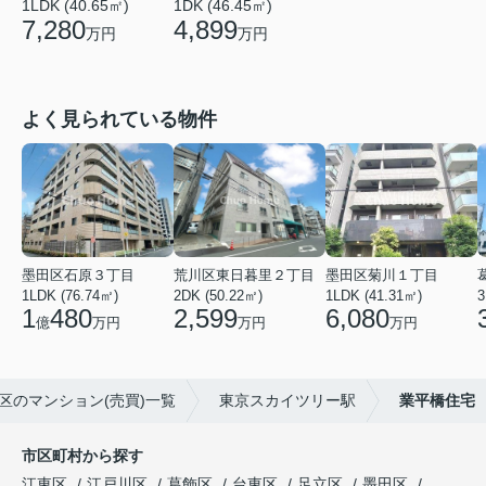
1LDK (40.65㎡)
1DK (46.45㎡)
7,280
4,899
万円
万円
よく見られている物件
墨田区石原３丁目
荒川区東日暮里２丁目
墨田区菊川１丁目
1LDK (76.74㎡)
2DK (50.22㎡)
1LDK (41.31㎡)
3
1
480
2,599
6,080
億
万円
万円
万円
区のマンション(売買)一覧
東京スカイツリー駅
業平橋住宅
市区町村から探す
江東区
江戸川区
葛飾区
台東区
足立区
墨田区