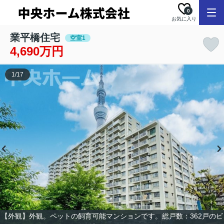
0
お気に入り
業平橋住宅
空室1
4,690万円
1
/
17
【外観】外観。ペットの飼育可能マンションです。総戸数：362戸のビ