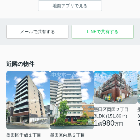
地図アプリで見る
メールで共有する
LINEで共有する
近隣の物件
墨田区両国２丁目
3LDK (151.86㎡)
3
1
980
億
万円
墨田区千歳１丁目
墨田区向島２丁目