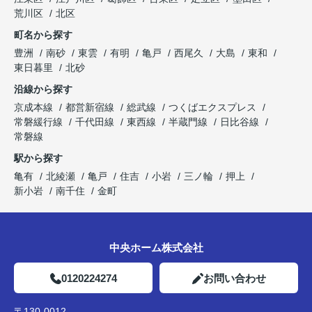
荒川区
北区
町名から探す
豊洲
南砂
東雲
有明
亀戸
西尾久
大島
東和
東日暮里
北砂
沿線から探す
京成本線
都営新宿線
総武線
つくばエクスプレス
常磐緩行線
千代田線
東西線
半蔵門線
日比谷線
常磐線
駅から探す
亀有
北綾瀬
亀戸
住吉
小岩
三ノ輪
押上
新小岩
南千住
金町
中央ホーム株式会社
0120224274
お問い合わせ
〒130-0012