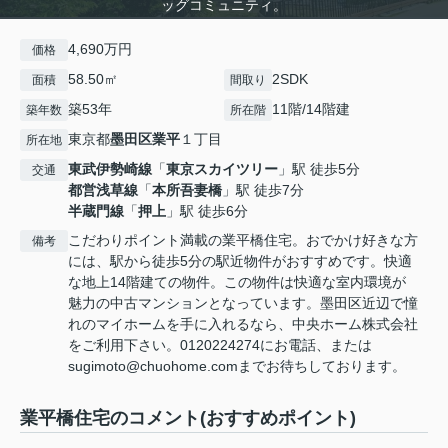
ッグコミュニティ。
4,690万円
価格
58.50㎡
2SDK
面積
間取り
築53年
11階/14階建
築年数
所在階
東京都
墨田区
業平
１丁目
所在地
東武伊勢崎線
「
東京スカイツリー
」駅 徒歩5分
交通
都営浅草線
「
本所吾妻橋
」駅 徒歩7分
半蔵門線
「
押上
」駅 徒歩6分
こだわりポイント満載の業平橋住宅。おでかけ好きな方
備考
には、駅から徒歩5分の駅近物件がおすすめです。快適
な地上14階建ての物件。この物件は快適な室内環境が
魅力の中古マンションとなっています。墨田区近辺で憧
れのマイホームを手に入れるなら、中央ホーム株式会社
をご利用下さい。0120224274にお電話、または
sugimoto@chuohome.comまでお待ちしております。
業平橋住宅のコメント(おすすめポイント)