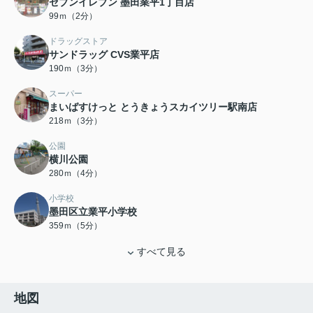
セブンイレブン 墨田業平1丁目店
99ｍ（2分）
ドラッグストア
サンドラッグ CVS業平店
190ｍ（3分）
スーパー
まいばすけっと とうきょうスカイツリー駅南店
218ｍ（3分）
公園
横川公園
280ｍ（4分）
小学校
墨田区立業平小学校
359ｍ（5分）
すべて見る
地図