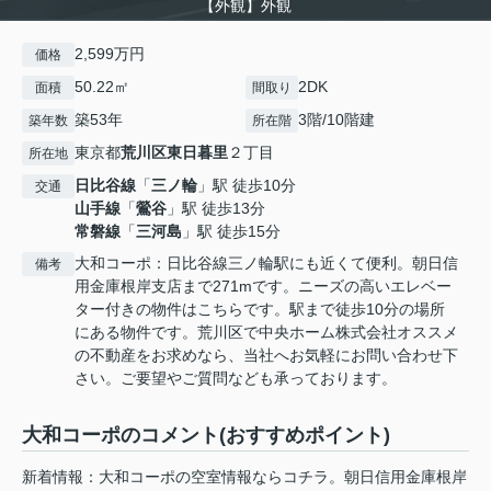
【外観】外観
2,599万円
価格
50.22㎡
2DK
面積
間取り
築53年
3階/10階建
築年数
所在階
東京都
荒川区
東日暮里
２丁目
所在地
日比谷線
「
三ノ輪
」駅 徒歩10分
交通
山手線
「
鶯谷
」駅 徒歩13分
常磐線
「
三河島
」駅 徒歩15分
大和コーポ：日比谷線三ノ輪駅にも近くて便利。朝日信
備考
用金庫根岸支店まで271mです。ニーズの高いエレベー
ター付きの物件はこちらです。駅まで徒歩10分の場所
にある物件です。荒川区で中央ホーム株式会社オススメ
の不動産をお求めなら、当社へお気軽にお問い合わせ下
さい。ご要望やご質問なども承っております。
大和コーポのコメント(おすすめポイント)
新着情報：大和コーポの空室情報ならコチラ。朝日信用金庫根岸