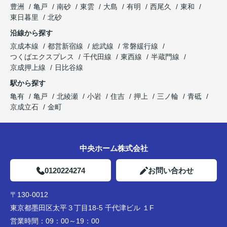
豊洲
亀戸
南砂
東雲
大島
有明
西尾久
東和
東日暮里
北砂
沿線から探す
京成本線
都営新宿線
総武線
常磐緩行線
つくばエクスプレス
千代田線
東西線
半蔵門線
京成押上線
日比谷線
駅から探す
亀有
亀戸
北綾瀬
小岩
住吉
押上
三ノ輪
青砥
京成立石
金町
中央ホーム株式会社
0120224274
お問い合わせ
〒130-0012
東京都墨田区太平３丁目18-5 千代津ビル １F
営業時間：
09：00～19：00