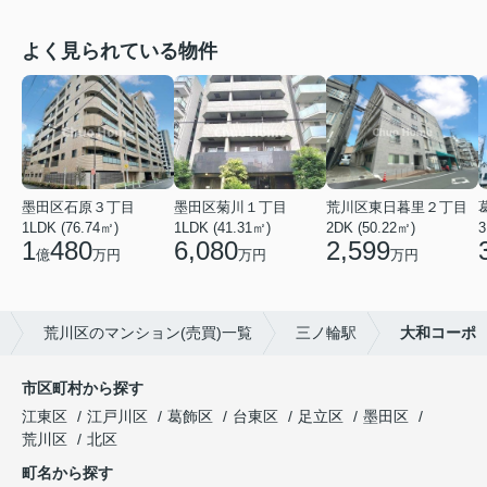
よく見られている物件
墨田区石原３丁目
墨田区菊川１丁目
荒川区東日暮里２丁目
1LDK (76.74㎡)
1LDK (41.31㎡)
2DK (50.22㎡)
3
1
480
6,080
2,599
億
万円
万円
万円
荒川区のマンション(売買)一覧
三ノ輪駅
大和コーポ
市区町村から探す
江東区
江戸川区
葛飾区
台東区
足立区
墨田区
荒川区
北区
町名から探す