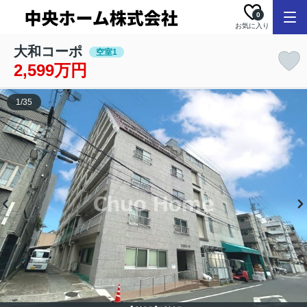
0
お気に入り
大和コーポ
空室1
2,599万円
1
/
35