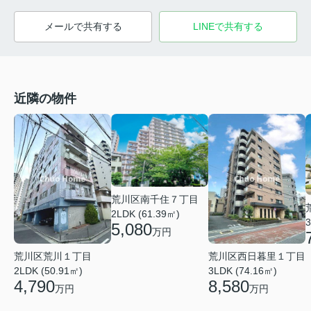
メールで共有する
LINEで共有する
近隣の物件
荒川区南千住７丁目
2LDK (61.39㎡)
3
5,080
万円
荒川区西日暮里１丁目
荒川区荒川１丁目
3LDK (74.16㎡)
2LDK (50.91㎡)
8,580
4,790
万円
万円