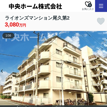
0
お気に入り
ライオンズマンション尾久第2
3,080
万円
1
/
36