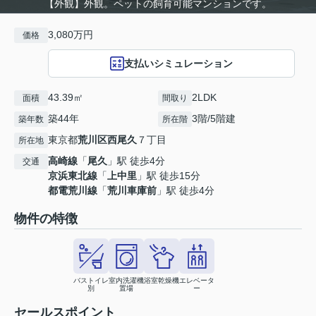
【外観】外観。ペットの飼育可能マンションです。
3,080万円
価格
支払いシミュレーション
43.39㎡
2LDK
面積
間取り
築44年
3階/5階建
築年数
所在階
東京都
荒川区
西尾久
７丁目
所在地
高崎線
「
尾久
」駅 徒歩4分
交通
京浜東北線
「
上中里
」駅 徒歩15分
都電荒川線
「
荒川車庫前
」駅 徒歩4分
物件の特徴
バストイレ
室内洗濯機
浴室乾燥機
エレベータ
別
置場
ー
セールスポイント