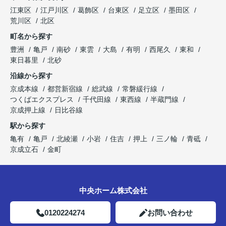
江東区
江戸川区
葛飾区
台東区
足立区
墨田区
荒川区
北区
町名から探す
豊洲
亀戸
南砂
東雲
大島
有明
西尾久
東和
東日暮里
北砂
沿線から探す
京成本線
都営新宿線
総武線
常磐緩行線
つくばエクスプレス
千代田線
東西線
半蔵門線
京成押上線
日比谷線
駅から探す
亀有
亀戸
北綾瀬
小岩
住吉
押上
三ノ輪
青砥
京成立石
金町
中央ホーム株式会社
0120224274
お問い合わせ