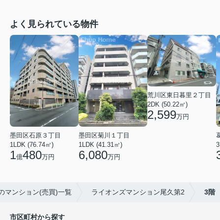
よく見られている物件
荒川区東日暮里２丁目
2DK (50.22㎡)
2,599
万円
墨田区石原３丁目
墨田区菊川１丁目
1LDK (76.74㎡)
1LDK (41.31㎡)
3
1
480
6,080
億
万円
万円
のマンション(売買)一覧
ライオンズマンション尾久第2
3階
市区町村から探す