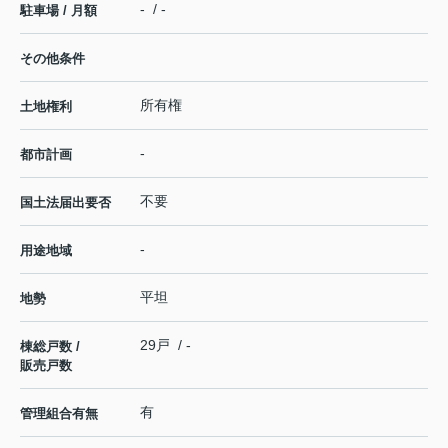
- / -
駐車場 / 月額
その他条件
所有権
土地権利
-
都市計画
不要
国土法届出要否
-
用途地域
平坦
地勢
29戸 / -
棟総戸数 /
販売戸数
有
管理組合有無