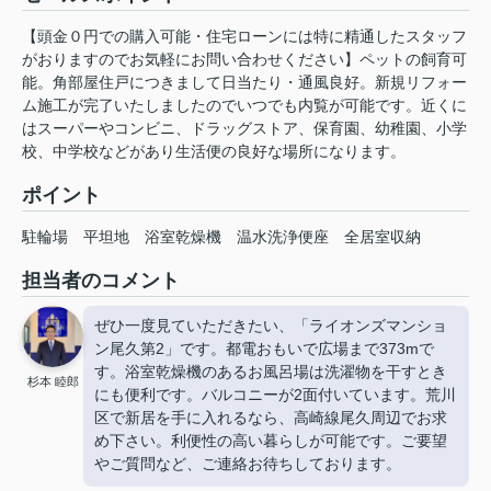
【頭金０円での購入可能・住宅ローンには特に精通したスタッフ
がおりますのでお気軽にお問い合わせください】ペットの飼育可
能。角部屋住戸につきまして日当たり・通風良好。新規リフォー
ム施工が完了いたしましたのでいつでも内覧が可能です。近くに
はスーパーやコンビニ、ドラッグストア、保育園、幼稚園、小学
校、中学校などがあり生活便の良好な場所になります。
ポイント
駐輪場
平坦地
浴室乾燥機
温水洗浄便座
全居室収納
担当者のコメント
ぜひ一度見ていただきたい、「ライオンズマンショ
ン尾久第2」です。都電おもいで広場まで373mで
す。浴室乾燥機のあるお風呂場は洗濯物を干すとき
杉本 睦郎
にも便利です。バルコニーが2面付いています。荒川
区で新居を手に入れるなら、高崎線尾久周辺でお求
め下さい。利便性の高い暮らしが可能です。ご要望
やご質問など、ご連絡お待ちしております。