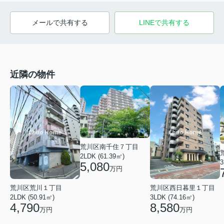
メールで共有する
LINEで共有する
近隣の物件
荒川区南千住７丁目
2LDK (61.39㎡)
3
5,080
万円
荒川区西日暮里１丁目
荒川区荒川１丁目
3LDK (74.16㎡)
2LDK (50.91㎡)
8,580
4,790
万円
万円