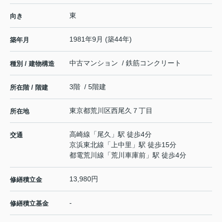
東
向き
1981年9月 (築44年)
築年月
中古マンション / 鉄筋コンクリート
種別 / 建物構造
3階 / 5階建
所在階 / 階建
東京都
荒川区
西尾久
７丁目
所在地
高崎線
「
尾久
」駅 徒歩4分
交通
京浜東北線
「
上中里
」駅 徒歩15分
都電荒川線
「
荒川車庫前
」駅 徒歩4分
13,980円
修繕積立金
-
修繕積立基金