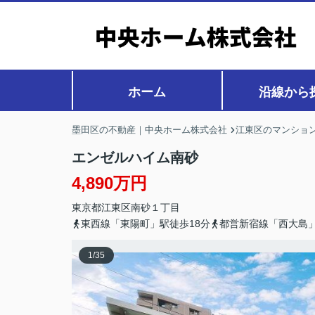
ホーム
沿線から
墨田区の不動産｜中央ホーム株式会社
江東区のマンション
エンゼルハイム南砂
4,890万円
東京都
江東区
南砂
１丁目
東西線「東陽町」駅徒歩18分
都営新宿線「西大島」
1
/
35