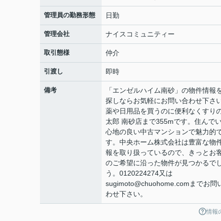
管理員の勤務形態
日勤
管理会社
ナイスコミュニティー
取引態様
仲介
引渡し
即時
備考
「エンゼルハイム南砂」の物件情報
探しならお気軽にお問い合わせ下さ
薬や日用品を買うのに便利なくすり
太郎 南砂店まで355mです。住んで
心地の良い中古マンションで魅力的
す。中央ホーム株式会社は豊富な物
報を取り扱っているので、きっとお
のご希望に沿った物件が見つかるで
う。0120224274又は
sugimoto@chuohome.comまでお
わせ下さい。
情報