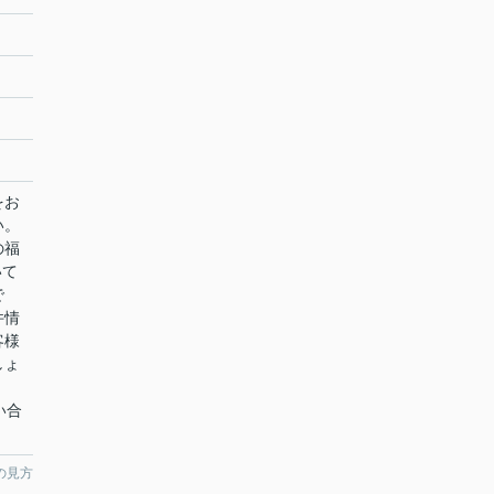
をお
い。
の福
いて
で
件情
客様
しょ
問い合
の見方