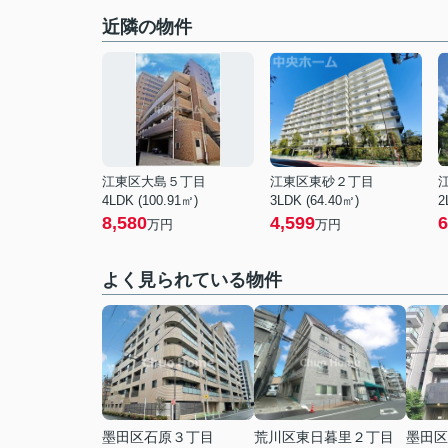
近隣の物件
江東区大島５丁目
江東区東砂２丁目
4LDK (100.91㎡)
3LDK (64.40㎡)
2
8,580
4,599
6
万円
万円
よく見られている物件
墨田区石原３丁目
荒川区東日暮里２丁目
墨田区