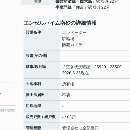
都営新宿線
「
西大島
」駅 徒歩22分
交通
半蔵門線
「
住吉
」駅 徒歩22分
エンゼルハイム南砂の詳細情報
設備条件
エレベーター
駐輪場
防犯カメラ
設備(その他)
-
駐車場/月額
-/ 空き状況確認 25920～28500
2026.6.23現在
土地権利
所有権
分
国土法届出
不要
用途地域
-
情報の見方
販売戸数 / 総戸数
- / 65戸
管理形態
管理会社に全部委託